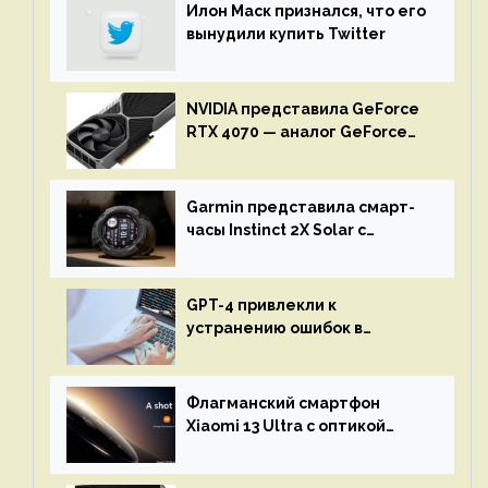
Илон Маск признался, что его
вынудили купить Twitter
NVIDIA представила GeForce
RTX 4070 — аналог GeForce
RTX 3080 по цене $600
Garmin представила смарт-
часы Instinct 2X Solar с
бесконечной автономностью
GPT-4 привлекли к
устранению ошибок в
программах — ИИ не
остановится до полного
восстановления кода и
Флагманский смартфон
объяснит, что пошло не так
Xiaomi 13 Ultra с оптикой
Leica Vario-Summicron
представят 18 апреля