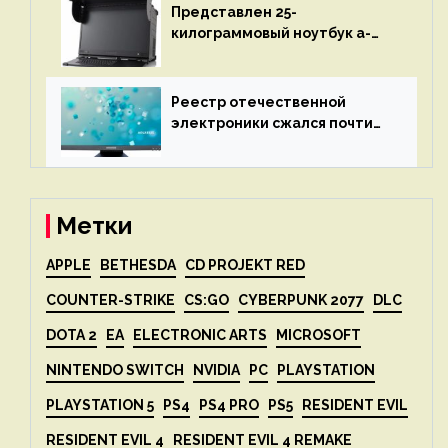
Представлен 25-
килограммовый ноутбук a-
X2P — до 192 ядер AMD Zen 4,
до 3 Тбайт DDR5 и шесть
дисплеев
Реестр отечественной
электроники сжался почти
вдвое после 1 апреля
Метки
APPLE
BETHESDA
CD PROJEKT RED
COUNTER-STRIKE
CS:GO
CYBERPUNK 2077
DLC
DOTA 2
EA
ELECTRONIC ARTS
MICROSOFT
NINTENDO SWITCH
NVIDIA
PC
PLAYSTATION
PLAYSTATION 5
PS4
PS4 PRO
PS5
RESIDENT EVIL
RESIDENT EVIL 4
RESIDENT EVIL 4 REMAKE