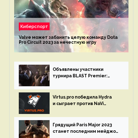
Киберспорт
Valve может забанить целую команду Dota
Pro Circuit 2023 за нечестную игру
Объявлены участники
турнира BLAST Premier:
Spring Final 2023 по CS:GO
Virtus.pro победила Hydra
и сыграет против NaVi
на турнире Dota Pro Circuit
Грядущий Paris Major 2023
станет последним мейджор-
турниром по CS GO