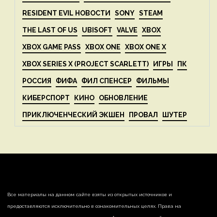
RESIDENT EVIL НОВОСТИ
SONY
STEAM
THE LAST OF US
UBISOFT
VALVE
XBOX
XBOX GAME PASS
XBOX ONE
XBOX ONE X
XBOX SERIES X (PROJECT SCARLETT)
ИГРЫ
ПК
РОССИЯ
ФИФА
ФИЛ СПЕНСЕР
ФИЛЬМЫ
КИБЕРСПОРТ
КИНО
ОБНОВЛЕНИЕ
ПРИКЛЮЧЕНЧЕСКИЙ ЭКШЕН
ПРОВАЛ
ШУТЕР
Все материалы на данном сайте взяты из открытых источников и
предоставляются исключительно в ознакомительных целях. Права на