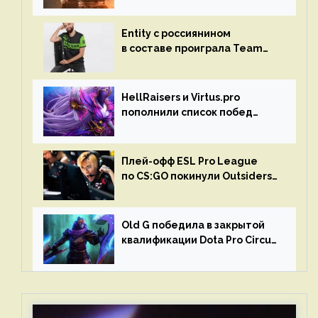
Entity с россиянином
в составе проиграла Team
Liquid на Dota Pro Circuit 2023
HellRaisers и Virtus.pro
пополнили список побед
в матчах второго тура DPC
Плей-офф ESL Pro League
по CS:GO покинули Outsiders
и G2 Esports
Old G победила в закрытой
квалификации Dota Pro Circuit
2023 для Западной Европы