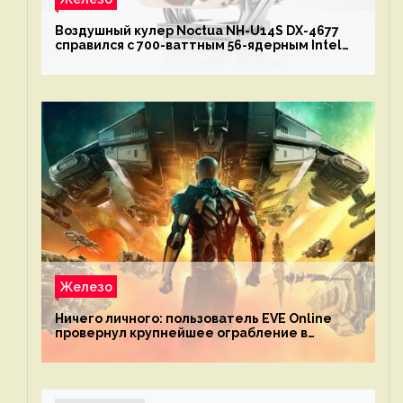
Воздушный кулер Noctua NH-U14S DX-4677
справился с 700-ваттным 56-ядерным Intel
Xeon W9-3495X
Железо
Ничего личного: пользователь EVE Online
провернул крупнейшее ограбление в
истории игры благодаря неочевидной
механике