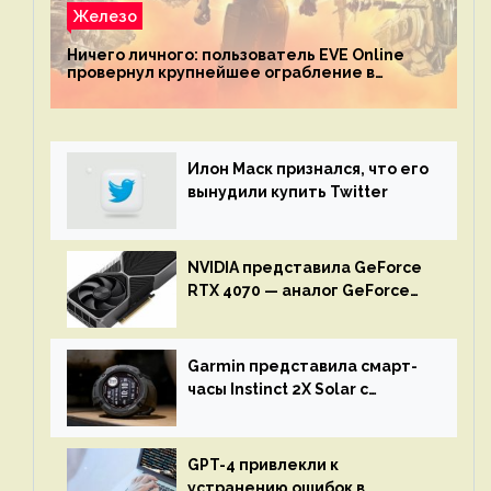
Железо
Ничего личного: пользователь EVE Online
провернул крупнейшее ограбление в
истории игры благодаря неочевидной
механике
Илон Маск признался, что его
вынудили купить Twitter
NVIDIA представила GeForce
RTX 4070 — аналог GeForce
RTX 3080 по цене $600
Garmin представила смарт-
часы Instinct 2X Solar с
бесконечной автономностью
GPT-4 привлекли к
устранению ошибок в