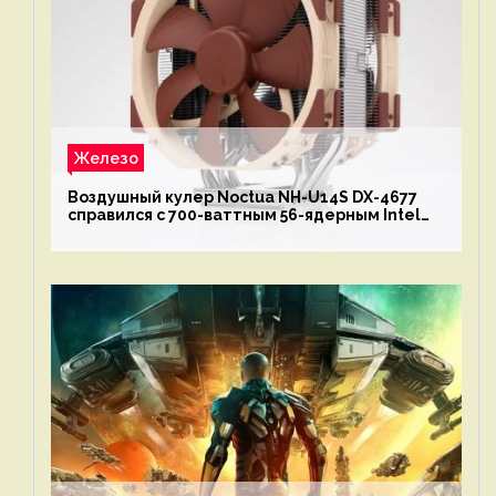
Железо
Воздушный кулер Noctua NH-U14S DX-4677
справился с 700-ваттным 56-ядерным Intel
Xeon W9-3495X