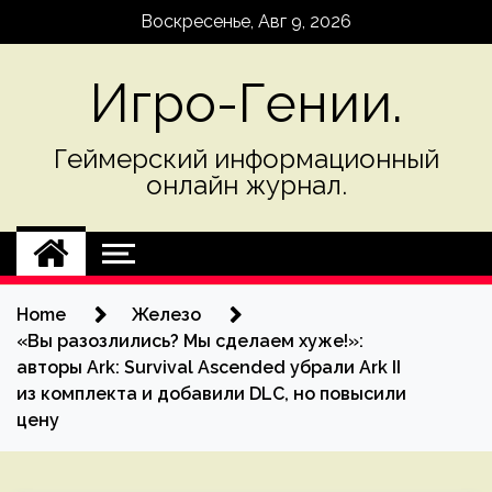
Skip
Воскресенье, Авг 9, 2026
to
content
Игро-Гении.
Геймерский информационный
онлайн журнал.
Home
Железо
«Вы разозлились? Мы сделаем хуже!»:
авторы Ark: Survival Ascended убрали Ark II
из комплекта и добавили DLC, но повысили
цену