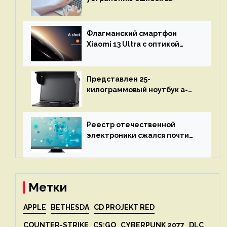
программах — ИИ не
остановится до полного
восстановления кода и
Флагманский смартфон
объяснит, что пошло не так
Xiaomi 13 Ultra с оптикой
Leica Vario-Summicron
представят 18 апреля
Представлен 25-
килограммовый ноутбук a-
X2P — до 192 ядер AMD Zen 4,
до 3 Тбайт DDR5 и шесть
дисплеев
Реестр отечественной
электроники сжался почти
вдвое после 1 апреля
Метки
APPLE
BETHESDA
CD PROJEKT RED
COUNTER-STRIKE
CS:GO
CYBERPUNK 2077
DLC