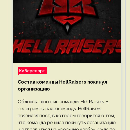
Киберспорт
Состав команды HellRaisers покинул
организацию
Обложка: логотип команды HellRaisers В
телеграм-канале команды HellRaisers
появился пост, в котором говорится о том,
что команда решила покинуть организацию
и отправиться на «вольные хлеба». Судя по