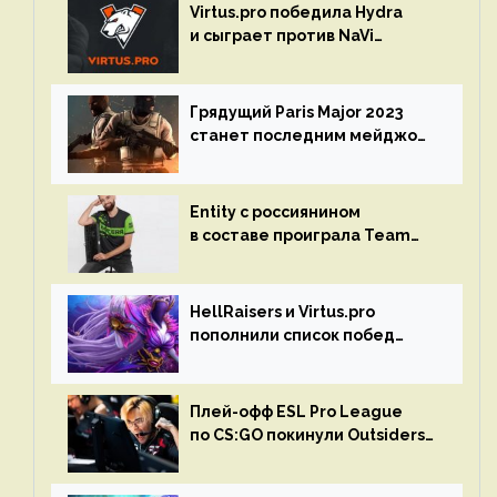
Virtus.pro победила Hydra
и сыграет против NaVi
на турнире Dota Pro Circuit
Грядущий Paris Major 2023
станет последним мейджор-
турниром по CS GO
Entity с россиянином
в составе проиграла Team
Liquid на Dota Pro Circuit 2023
HellRaisers и Virtus.pro
пополнили список побед
в матчах второго тура DPC
Плей-офф ESL Pro League
по CS:GO покинули Outsiders
и G2 Esports