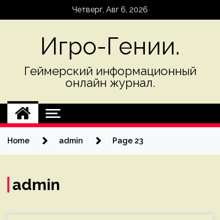
Skip
Четверг, Авг 6, 2026
to
content
Игро-Гении.
Геймерский информационный
онлайн журнал.
Home
admin
Page 23
admin