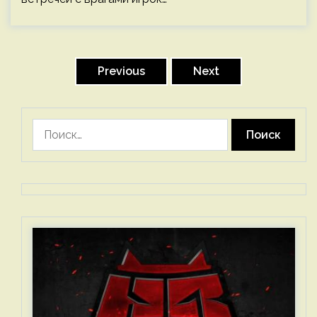
Пагинация
записей
Previous
Next
Найти: