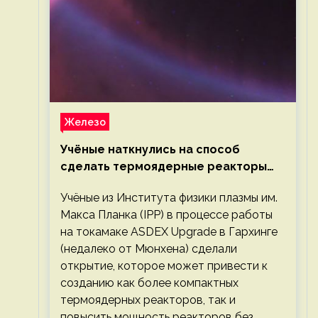
Железо
Учёные наткнулись на способ
сделать термоядерные реакторы
более компактными или мощными
Учёные из Института физики плазмы им.
Макса Планка (IPP) в процессе работы
на токамаке ASDEX Upgrade в Гархинге
(недалеко от Мюнхена) сделали
открытие, которое может привести к
созданию как более компактных
термоядерных реакторов, так и
повысить мощность реакторов без