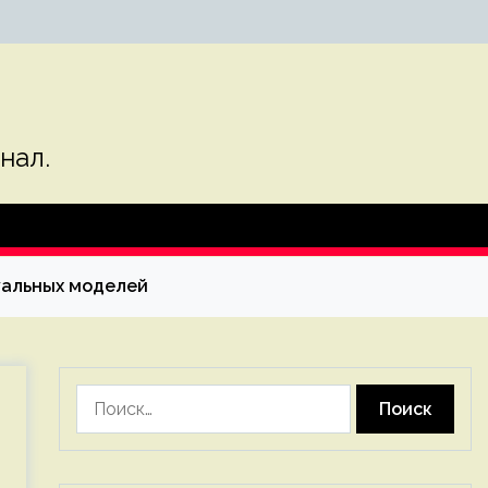
нал.
туальных моделей
Найти: