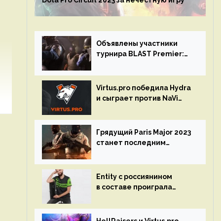
Dota Pro Circuit 2023 за нечестную игру
Объявлены участники
турнира BLAST Premier:
Spring Final 2023 по CS:GO
Virtus.pro победила Hydra
и сыграет против NaVi
на турнире Dota Pro
Circuit
Грядущий Paris Major 2023
станет последним
мейджор-турниром по CS
GO
Entity с россиянином
в составе проиграла
Team Liquid на Dota Pro
Circuit 2023