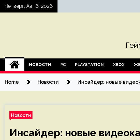
Skip
Четверг, Авг 6, 2026
to
content
Гей
НОВОСТИ
PC
PLAYSTATION
XBOX
ЖЕ
Home
Новости
Инсайдер: новые видеок
Новости
Инсайдер: новые видеока