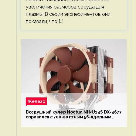
увеличения размеров сосуда для
плазмы. В серии экспериментов они
показали, что […]
Железо
Воздушный кулер Noctua NH-U14S DX-4677
справился с 700-ваттным 56-ядерным
Intel Xeon W9-3495X