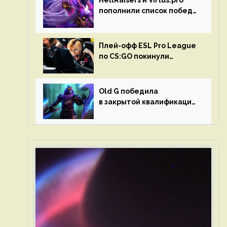
HellRaisers и Virtus.pro
пополнили список побед
в матчах второго тура DPC
Плей-офф ESL Pro League
по CS:GO покинули
Outsiders и G2 Esports
Old G победила
в закрытой квалификации
Dota Pro Circuit 2023 для
Западной Европы