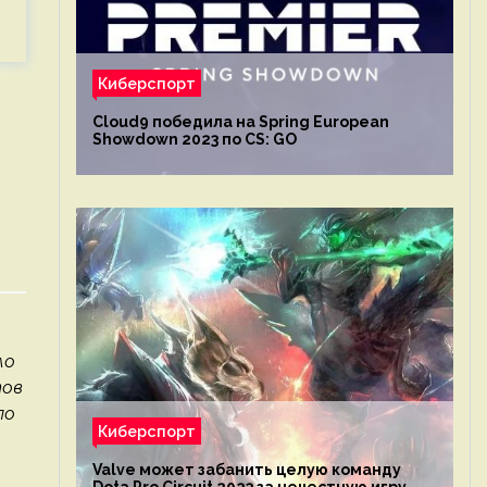
Киберспорт
Cloud9 победила на Spring European
Showdown 2023 по CS: GO
ло
тов
по
Киберспорт
Valve может забанить целую команду