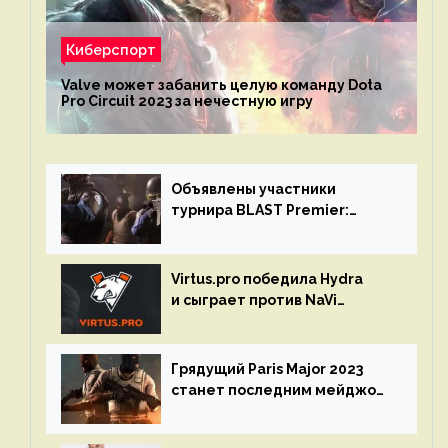
Киберспорт
Valve может забанить целую команду Dota
Pro Circuit 2023 за нечестную игру
Объявлены участники
турнира BLAST Premier:
Spring Final 2023 по CS:GO
Virtus.pro победила Hydra
и сыграет против NaVi
на турнире Dota Pro Circuit
Грядущий Paris Major 2023
станет последним мейджор-
турниром по CS GO