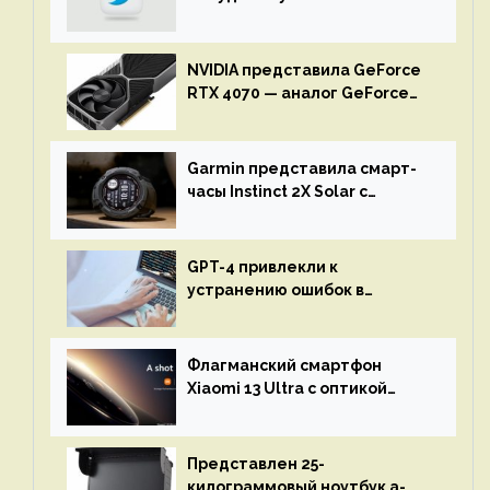
NVIDIA представила GeForce
RTX 4070 — аналог GeForce
RTX 3080 по цене $600
Garmin представила смарт-
часы Instinct 2X Solar с
бесконечной автономностью
GPT-4 привлекли к
устранению ошибок в
программах — ИИ не
остановится до полного
восстановления кода и
Флагманский смартфон
объяснит, что пошло не так
Xiaomi 13 Ultra с оптикой
Leica Vario-Summicron
представят 18 апреля
Представлен 25-
килограммовый ноутбук a-