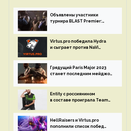
Объявлены участники
турнира BLAST Premier:
Spring Final 2023 по CS:GO
Virtus.pro победила Hydra
и сыграет против NaVi
на турнире Dota Pro Circuit
Грядущий Paris Major 2023
станет последним мейджор-
турниром по CS GO
Entity с россиянином
в составе проиграла Team
Liquid на Dota Pro Circuit 2023
HellRaisers и Virtus.pro
пополнили список побед