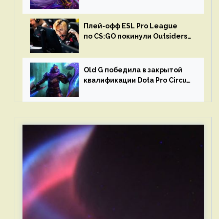
в матчах второго тура DPC
Плей-офф ESL Pro League
по CS:GO покинули Outsiders
и G2 Esports
Old G победила в закрытой
квалификации Dota Pro Circuit
2023 для Западной Европы