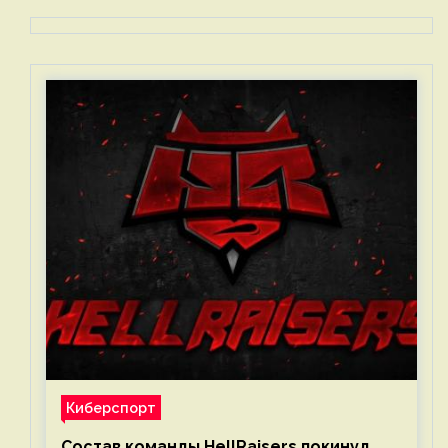
Киберспорт
Состав команды HellRaisers покинул