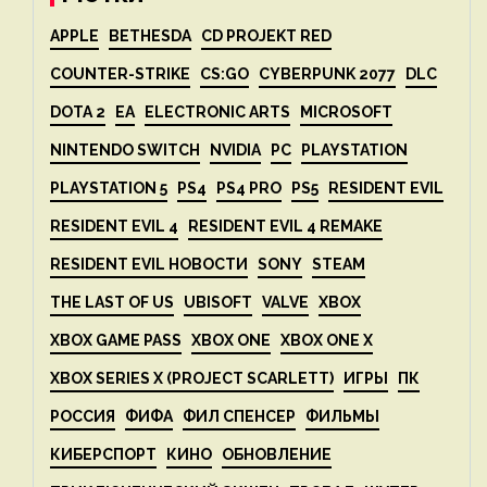
APPLE
BETHESDA
CD PROJEKT RED
COUNTER-STRIKE
CS:GO
CYBERPUNK 2077
DLC
DOTA 2
EA
ELECTRONIC ARTS
MICROSOFT
NINTENDO SWITCH
NVIDIA
PC
PLAYSTATION
PLAYSTATION 5
PS4
PS4 PRO
PS5
RESIDENT EVIL
RESIDENT EVIL 4
RESIDENT EVIL 4 REMAKE
RESIDENT EVIL НОВОСТИ
SONY
STEAM
THE LAST OF US
UBISOFT
VALVE
XBOX
XBOX GAME PASS
XBOX ONE
XBOX ONE X
XBOX SERIES X (PROJECT SCARLETT)
ИГРЫ
ПК
РОССИЯ
ФИФА
ФИЛ СПЕНСЕР
ФИЛЬМЫ
КИБЕРСПОРТ
КИНО
ОБНОВЛЕНИЕ