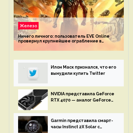
Железо
Ничего личного: пользователь EVE Online
провернул крупнейшее ограбление в
истории игры благодаря неочевидной
механике
Илон Маск признался, что его
вынудили купить Twitter
NVIDIA представила GeForce
RTX 4070 — аналог GeForce
RTX 3080 по цене $600
Garmin представила смарт-
часы Instinct 2X Solar с