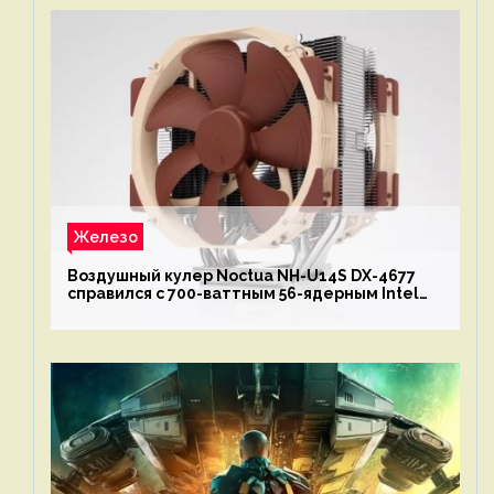
Железо
Воздушный кулер Noctua NH-U14S DX-4677
справился с 700-ваттным 56-ядерным Intel
Xeon W9-3495X