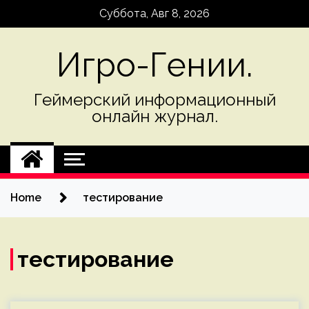
Skip
Суббота, Авг 8, 2026
to
content
Игро-Гении.
Геймерский информационный
онлайн журнал.
Home
тестирование
тестирование