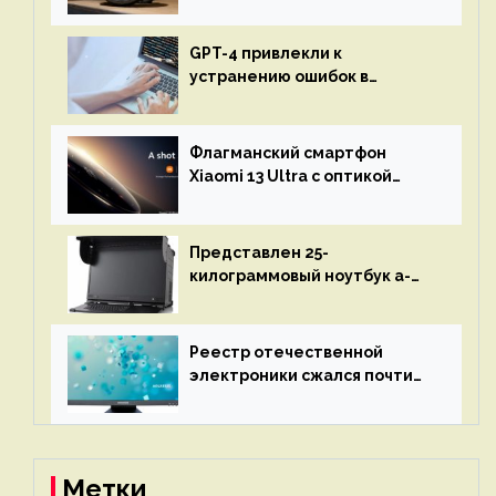
бесконечной автономностью
GPT-4 привлекли к
устранению ошибок в
программах — ИИ не
остановится до полного
восстановления кода и
Флагманский смартфон
объяснит, что пошло не так
Xiaomi 13 Ultra с оптикой
Leica Vario-Summicron
представят 18 апреля
Представлен 25-
килограммовый ноутбук a-
X2P — до 192 ядер AMD Zen 4,
до 3 Тбайт DDR5 и шесть
дисплеев
Реестр отечественной
электроники сжался почти
вдвое после 1 апреля
Метки