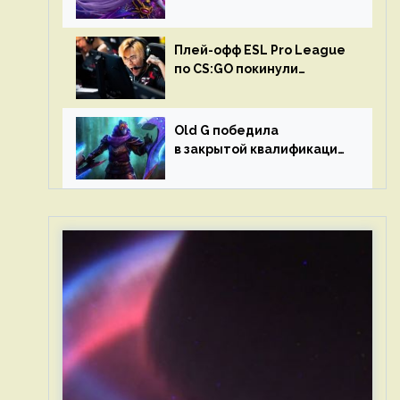
в матчах второго тура DPC
Плей-офф ESL Pro League
по CS:GO покинули
Outsiders и G2 Esports
Old G победила
в закрытой квалификации
Dota Pro Circuit 2023 для
Западной Европы