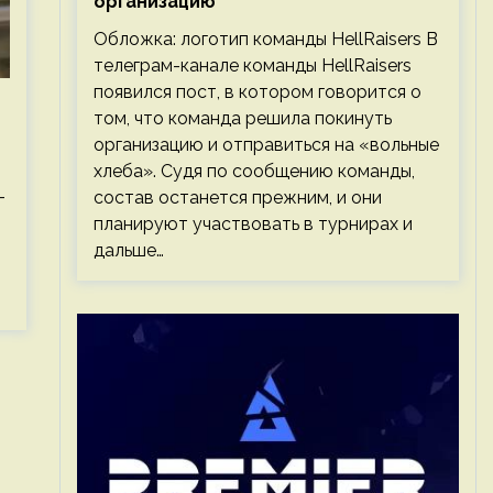
организацию
Обложка: логотип команды HellRaisers В
телеграм-канале команды HellRaisers
появился пост, в котором говорится о
том, что команда решила покинуть
организацию и отправиться на «вольные
хлеба». Судя по сообщению команды,
-
состав останется прежним, и они
планируют участвовать в турнирах и
дальше…