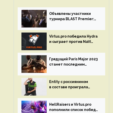
Объявлены участники
турнира BLAST Premier:
Spring Final 2023 по CS:GO
Virtus.pro победила Hydra
и сыграет против NaVi
на турнире Dota Pro
Circuit
Грядущий Paris Major 2023
станет последним
мейджор-турниром по CS
GO
Entity с россиянином
в составе проиграла
Team Liquid на Dota Pro
Circuit 2023
HellRaisers и Virtus.pro
пополнили список побед