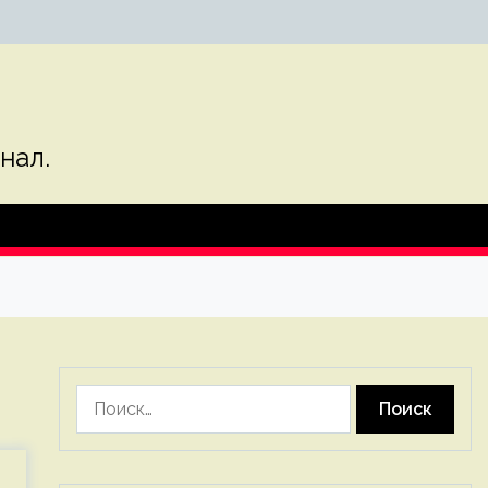
нал.
Найти: