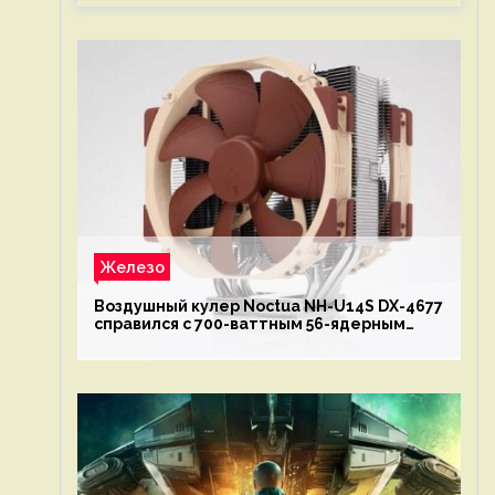
Железо
Воздушный кулер Noctua NH-U14S DX-4677
справился с 700-ваттным 56-ядерным
Intel Xeon W9-3495X