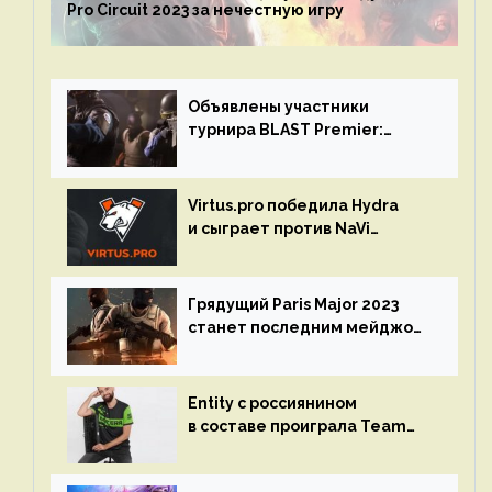
Pro Circuit 2023 за нечестную игру
Объявлены участники
турнира BLAST Premier:
Spring Final 2023 по CS:GO
Virtus.pro победила Hydra
и сыграет против NaVi
на турнире Dota Pro Circuit
Грядущий Paris Major 2023
станет последним мейджор-
турниром по CS GO
Entity с россиянином
в составе проиграла Team
Liquid на Dota Pro Circuit 2023