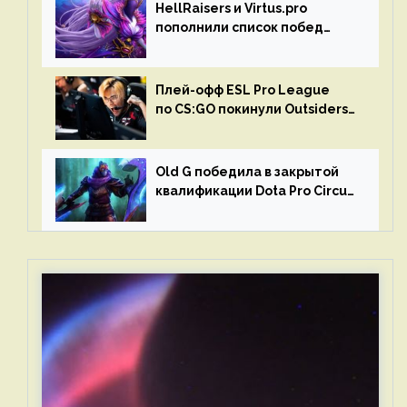
HellRaisers и Virtus.pro
пополнили список побед
в матчах второго тура DPC
Плей-офф ESL Pro League
по CS:GO покинули Outsiders
и G2 Esports
Old G победила в закрытой
квалификации Dota Pro Circuit
2023 для Западной Европы