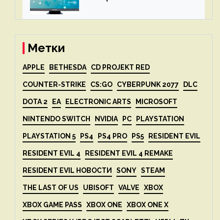
вдвое после 1 апреля
Метки
APPLE
BETHESDA
CD PROJEKT RED
COUNTER-STRIKE
CS:GO
CYBERPUNK 2077
DLC
DOTA 2
EA
ELECTRONIC ARTS
MICROSOFT
NINTENDO SWITCH
NVIDIA
PC
PLAYSTATION
PLAYSTATION 5
PS4
PS4 PRO
PS5
RESIDENT EVIL
RESIDENT EVIL 4
RESIDENT EVIL 4 REMAKE
RESIDENT EVIL НОВОСТИ
SONY
STEAM
THE LAST OF US
UBISOFT
VALVE
XBOX
XBOX GAME PASS
XBOX ONE
XBOX ONE X