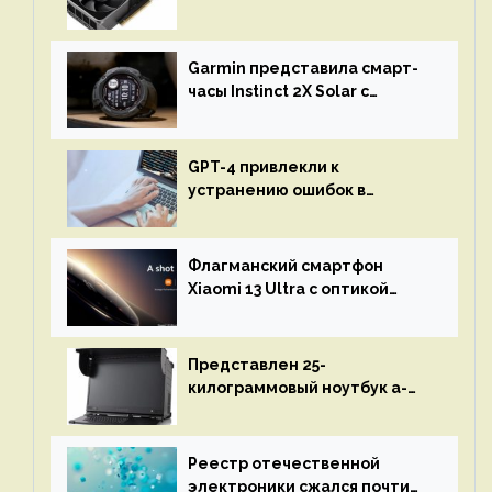
RTX 3080 по цене $600
Garmin представила смарт-
часы Instinct 2X Solar с
бесконечной автономностью
GPT-4 привлекли к
устранению ошибок в
программах — ИИ не
остановится до полного
восстановления кода и
Флагманский смартфон
объяснит, что пошло не так
Xiaomi 13 Ultra с оптикой
Leica Vario-Summicron
представят 18 апреля
Представлен 25-
килограммовый ноутбук a-
X2P — до 192 ядер AMD Zen 4,
до 3 Тбайт DDR5 и шесть
дисплеев
Реестр отечественной
электроники сжался почти