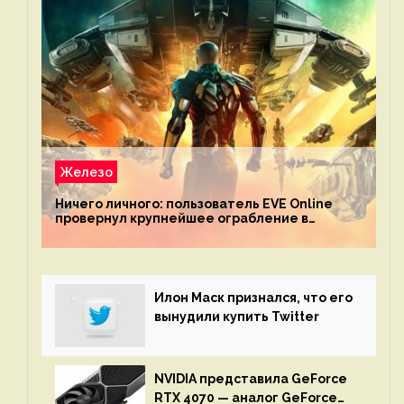
Железо
Ничего личного: пользователь EVE Online
провернул крупнейшее ограбление в
истории игры благодаря неочевидной
механике
Илон Маск признался, что его
вынудили купить Twitter
NVIDIA представила GeForce
RTX 4070 — аналог GeForce