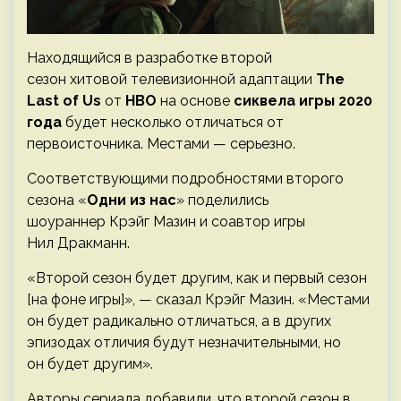
Находящийся в разработке второй
сезон хитовой телевизионной адаптации
The
Last of Us
от
HBO
на основе
сиквела игры 2020
года
будет несколько отличаться от
первоисточника. Местами — серьезно.
Соответствующими подробностями второго
сезона «
Одни из нас
» поделились
шоураннер Крэйг Мазин и соавтор игры
Нил Дракманн.
«Второй сезон будет другим, как и первый сезон
[на фоне игры]», — сказал Крэйг Мазин. «Местами
он будет радикально отличаться, а в других
эпизодах отличия будут незначительными, но
он будет другим».
Авторы сериала добавили, что второй сезон в