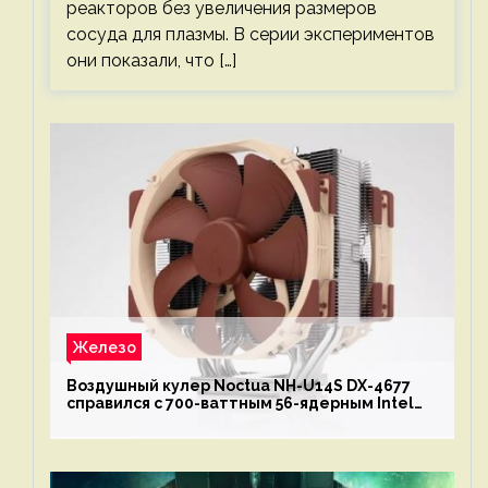
реакторов без увеличения размеров
сосуда для плазмы. В серии экспериментов
они показали, что […]
Железо
Воздушный кулер Noctua NH-U14S DX-4677
справился с 700-ваттным 56-ядерным Intel
Xeon W9-3495X