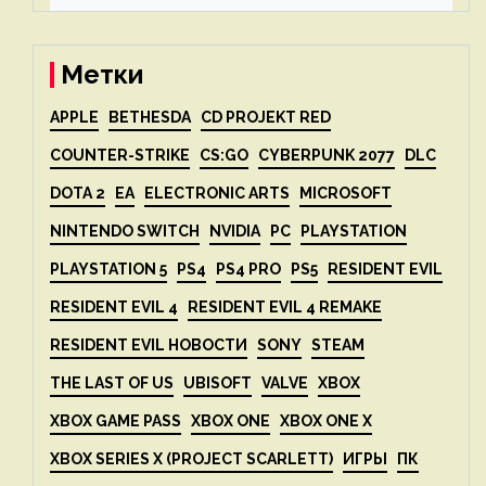
Метки
APPLE
BETHESDA
CD PROJEKT RED
COUNTER-STRIKE
CS:GO
CYBERPUNK 2077
DLC
DOTA 2
EA
ELECTRONIC ARTS
MICROSOFT
NINTENDO SWITCH
NVIDIA
PC
PLAYSTATION
PLAYSTATION 5
PS4
PS4 PRO
PS5
RESIDENT EVIL
RESIDENT EVIL 4
RESIDENT EVIL 4 REMAKE
RESIDENT EVIL НОВОСТИ
SONY
STEAM
THE LAST OF US
UBISOFT
VALVE
XBOX
XBOX GAME PASS
XBOX ONE
XBOX ONE X
XBOX SERIES X (PROJECT SCARLETT)
ИГРЫ
ПК