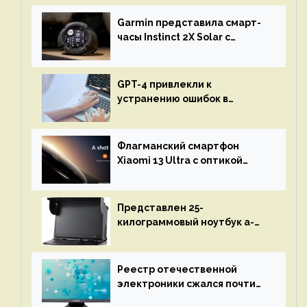
Garmin представила смарт-
часы Instinct 2X Solar с
бесконечной автономностью
GPT-4 привлекли к
устранению ошибок в
программах — ИИ не
остановится до полного
восстановления кода и
Флагманский смартфон
объяснит, что пошло не так
Xiaomi 13 Ultra с оптикой
Leica Vario-Summicron
представят 18 апреля
Представлен 25-
килограммовый ноутбук a-
X2P — до 192 ядер AMD Zen 4,
до 3 Тбайт DDR5 и шесть
дисплеев
Реестр отечественной
электроники сжался почти
вдвое после 1 апреля