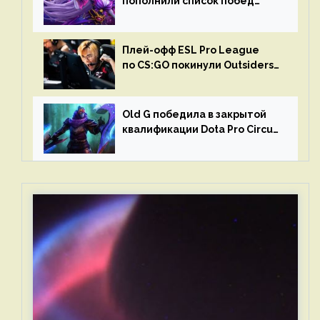
пополнили список побед
в матчах второго тура DPC
Плей-офф ESL Pro League
по CS:GO покинули Outsiders
и G2 Esports
Old G победила в закрытой
квалификации Dota Pro Circuit
2023 для Западной Европы