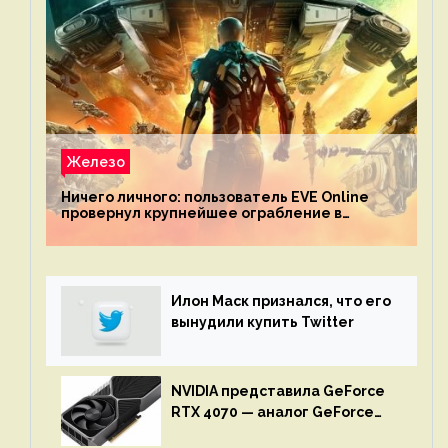
Железо
Ничего личного: пользователь EVE Online
провернул крупнейшее ограбление в
истории игры благодаря неочевидной
механике
Илон Маск признался, что его
вынудили купить Twitter
NVIDIA представила GeForce
RTX 4070 — аналог GeForce
RTX 3080 по цене $600