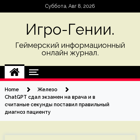
Skip
Суббота, Авг 8, 2026
to
content
Игро-Гении.
Геймерский информационный
онлайн журнал.
Home
Железо
ChatGPT сдал экзамен на врача и в
считаные секунды поставил правильный
диагноз пациенту