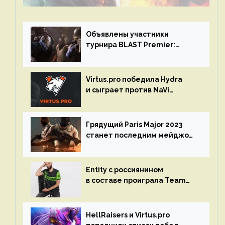
Объявлены участники
турнира BLAST Premier:
Spring Final 2023 по CS:GO
Virtus.pro победила Hydra
и сыграет против NaVi
на турнире Dota Pro Circuit
Грядущий Paris Major 2023
станет последним мейджор-
турниром по CS GO
Entity с россиянином
в составе проиграла Team
Liquid на Dota Pro Circuit 2023
HellRaisers и Virtus.pro