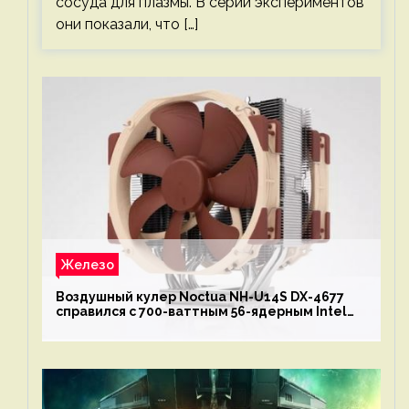
сосуда для плазмы. В серии экспериментов
они показали, что […]
Железо
Воздушный кулер Noctua NH-U14S DX-4677
справился с 700-ваттным 56-ядерным Intel
Xeon W9-3495X