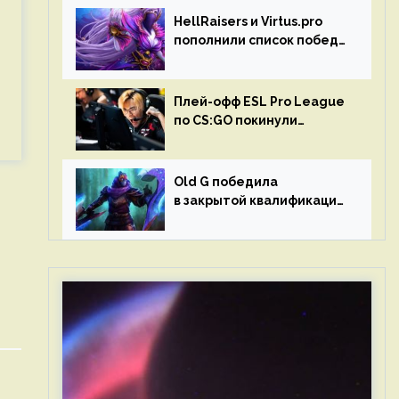
HellRaisers и Virtus.pro
пополнили список побед
в матчах второго тура DPC
Плей-офф ESL Pro League
по CS:GO покинули
Outsiders и G2 Esports
Old G победила
в закрытой квалификации
Dota Pro Circuit 2023 для
Западной Европы