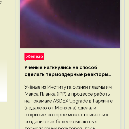
а
а
Железо
Учёные наткнулись на способ
сделать термоядерные реакторы
более компактными или мощными
Учёные из Института физики плазмы им.
Макса Планка (IPP) в процессе работы
на токамаке ASDEX Upgrade в Гархинге
(недалеко от Мюнхена) сделали
открытие, которое может привести к
созданию как более компактных
термоядерных реакторов, так и