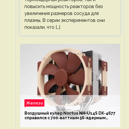
повысить мощность реакторов без
увеличения размеров сосуда для
плазмы. В серии экспериментов они
показали, что […]
Железо
Воздушный кулер Noctua NH-U14S DX-4677
справился с 700-ваттным 56-ядерным
Intel Xeon W9-3495X