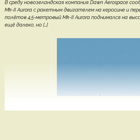
В среду новозеландская компания Dawn Aerospace со
Mk-II Aurora с ракетным двигателем на керосине и пер
полётов 4,5-метровый Mk-II Aurora поднимался на выс
ещё далеко, но […]