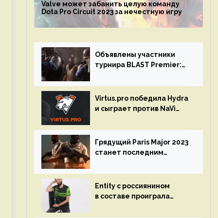
Valve может забанить целую команду
Dota Pro Circuit 2023 за нечестную игру
Объявлены участники
турнира BLAST Premier:
Spring Final 2023 по CS:GO
Virtus.pro победила Hydra
и сыграет против NaVi
на турнире Dota Pro
Circuit
Грядущий Paris Major 2023
станет последним
мейджор-турниром по CS
GO
Entity с россиянином
в составе проиграла
Team Liquid на Dota Pro
Circuit 2023