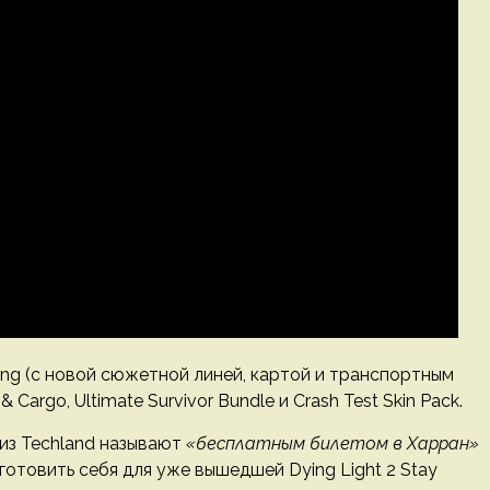
ing (с новой сюжетной линей, картой и транспортным
Cargo, Ultimate Survivor Bundle и Crash Test Skin Pack.
 из Techland называют
«бесплатным билетом в Харран»
отовить себя для уже вышедшей Dying Light 2 Stay