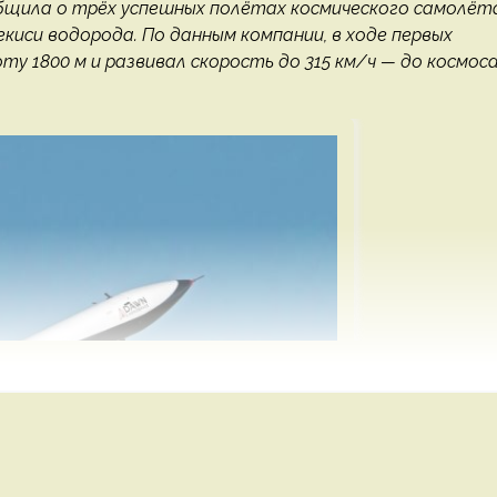
общила о трёх успешных полётах космического самолёт
екиси водорода. По данным компании, в ходе первых
оту 1800 м и развивал скорость до 315 км/ч — до космос