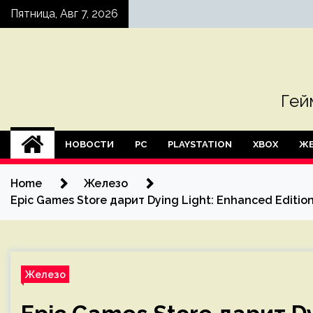
Skip
Пятница, Авг 7, 2026
to
content
Гей
НОВОСТИ
PC
PLAYSTATION
XBOX
ЖЕ
Home
Железо
Epic Games Store дарит Dying Light: Enhanced Editi
Железо