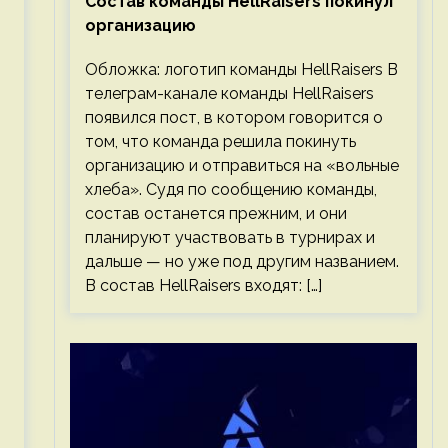
Состав команды HellRaisers покинул
организацию
Обложка: логотип команды HellRaisers В
телеграм-канале команды HellRaisers
появился пост, в котором говорится о
том, что команда решила покинуть
организацию и отправиться на «вольные
хлеба». Судя по сообщению команды,
состав останется прежним, и они
планируют участвовать в турнирах и
дальше — но уже под другим названием.
В состав HellRaisers входят: […]