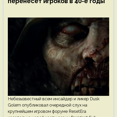
перенесет игроков в 40-е годы
Небезызвестный всем инсайдер и ликер Dusk
Golem опубликовал очередной слух на
крупнейшем игровом форуме ResetEra