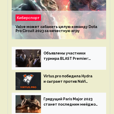
Киберспорт
Valve может забанить целую команду Dota
Pro Circuit 2023 за нечестную игру
Объявлены участники
турнира BLAST Premier:
Spring Final 2023 по CS:GO
Virtus.pro победила Hydra
и сыграет против NaVi
на турнире Dota Pro Circuit
Грядущий Paris Major 2023
станет последним мейджор-
турниром по CS GO