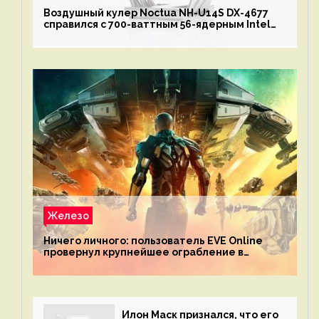
Воздушный кулер Noctua NH-U14S DX-4677
справился с 700-ваттным 56-ядерным Intel
Xeon W9-3495X
Железо
Ничего личного: пользователь EVE Online
провернул крупнейшее ограбление в
истории игры благодаря неочевидной
механике
Илон Маск признался, что его