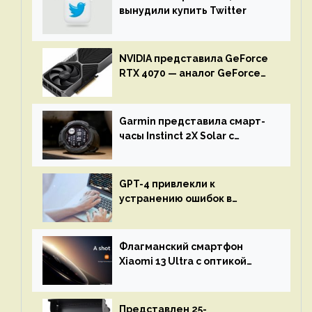
вынудили купить Twitter
NVIDIA представила GeForce
RTX 4070 — аналог GeForce
RTX 3080 по цене $600
Garmin представила смарт-
часы Instinct 2X Solar с
бесконечной автономностью
GPT-4 привлекли к
устранению ошибок в
программах — ИИ не
остановится до полного
восстановления кода и
Флагманский смартфон
объяснит, что пошло не так
Xiaomi 13 Ultra с оптикой
Leica Vario-Summicron
представят 18 апреля
Представлен 25-