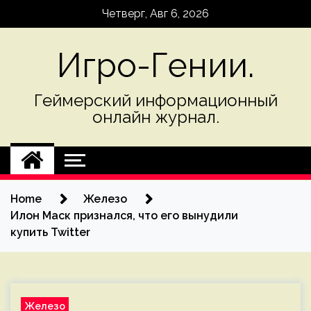
Skip
Четверг, Авг 6, 2026
to
content
Игро-Гении.
Геймерский информационный
онлайн журнал.
Home
Железо
Илон Маск признался, что его вынудили
купить Twitter
Железо