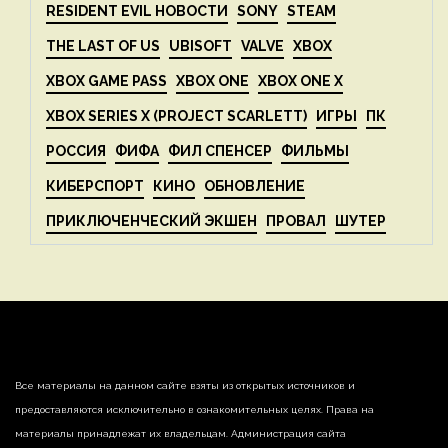
RESIDENT EVIL НОВОСТИ
SONY
STEAM
THE LAST OF US
UBISOFT
VALVE
XBOX
XBOX GAME PASS
XBOX ONE
XBOX ONE X
XBOX SERIES X (PROJECT SCARLETT)
ИГРЫ
ПК
РОССИЯ
ФИФА
ФИЛ СПЕНСЕР
ФИЛЬМЫ
КИБЕРСПОРТ
КИНО
ОБНОВЛЕНИЕ
ПРИКЛЮЧЕНЧЕСКИЙ ЭКШЕН
ПРОВАЛ
ШУТЕР
Все материалы на данном сайте взяты из открытых источников и
предоставляются исключительно в ознакомительных целях. Права на
материалы принадлежат их владельцам. Администрация сайта