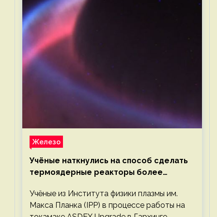
Железо
Учёные наткнулись на способ сделать
термоядерные реакторы более
компактными или мощными
Учёные из Института физики плазмы им.
Макса Планка (IPP) в процессе работы на
токамаке ASDEX Upgrade в Гархинге