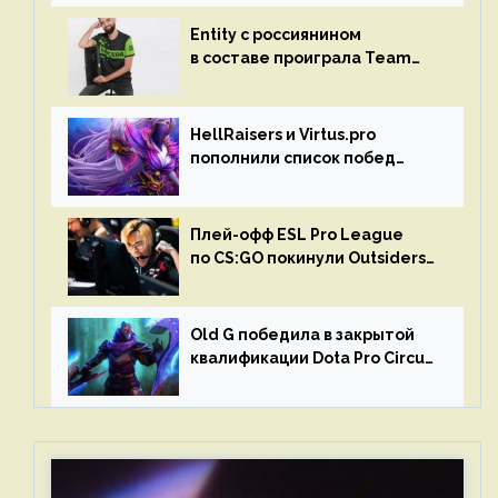
Entity с россиянином
в составе проиграла Team
Liquid на Dota Pro Circuit 2023
HellRaisers и Virtus.pro
пополнили список побед
в матчах второго тура DPC
Плей-офф ESL Pro League
по CS:GO покинули Outsiders
и G2 Esports
Old G победила в закрытой
квалификации Dota Pro Circuit
2023 для Западной Европы