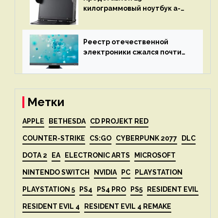
килограммовый ноутбук a-
X2P — до 192 ядер AMD Zen 4,
до 3 Тбайт DDR5 и шесть
дисплеев
Реестр отечественной
электроники сжался почти
вдвое после 1 апреля
Метки
APPLE
BETHESDA
CD PROJEKT RED
COUNTER-STRIKE
CS:GO
CYBERPUNK 2077
DLC
DOTA 2
EA
ELECTRONIC ARTS
MICROSOFT
NINTENDO SWITCH
NVIDIA
PC
PLAYSTATION
PLAYSTATION 5
PS4
PS4 PRO
PS5
RESIDENT EVIL
RESIDENT EVIL 4
RESIDENT EVIL 4 REMAKE