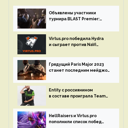
Объявлены участники
турнира BLAST Premier:
Spring Final 2023 по CS:GO
Virtus.pro победила Hydra
и сыграет против NaVi
на турнире Dota Pro Circuit
Грядущий Paris Major 2023
станет последним мейджор-
турниром по CS GO
Entity с россиянином
в составе проиграла Team
Liquid на Dota Pro Circuit 2023
HellRaisers и Virtus.pro
пополнили список побед
в матчах второго тура DPC