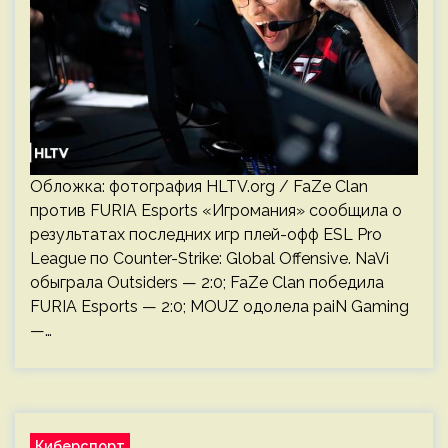
Обложка: фотография HLTV.org / FaZe Clan
против FURIA Esports «Игромания» сообщила о
результатах последних игр плей-офф ESL Pro
League по Counter-Strike: Global Offensive. NaVi
обыграла Outsiders — 2:0; FaZe Clan победила
FURIA Esports — 2:0; MOUZ одолела paiN Gaming
—…
Киберспорт