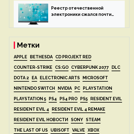
дисплеев
Реестр отечественной
электроники сжался почти
вдвое после 1 апреля
Метки
APPLE
BETHESDA
CD PROJEKT RED
COUNTER-STRIKE
CS:GO
CYBERPUNK 2077
DLC
DOTA 2
EA
ELECTRONIC ARTS
MICROSOFT
NINTENDO SWITCH
NVIDIA
PC
PLAYSTATION
PLAYSTATION 5
PS4
PS4 PRO
PS5
RESIDENT EVIL
RESIDENT EVIL 4
RESIDENT EVIL 4 REMAKE
RESIDENT EVIL НОВОСТИ
SONY
STEAM
THE LAST OF US
UBISOFT
VALVE
XBOX