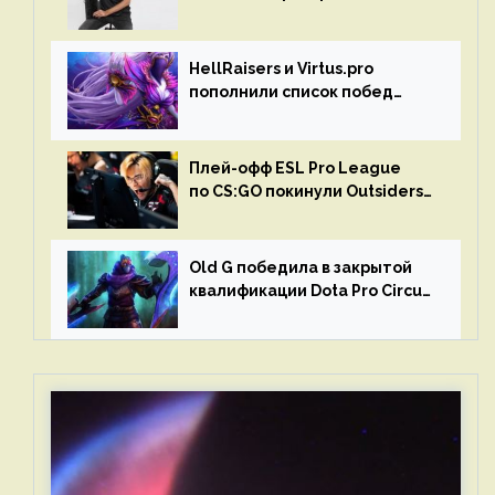
Liquid на Dota Pro Circuit 2023
HellRaisers и Virtus.pro
пополнили список побед
в матчах второго тура DPC
Плей-офф ESL Pro League
по CS:GO покинули Outsiders
и G2 Esports
Old G победила в закрытой
квалификации Dota Pro Circuit
2023 для Западной Европы