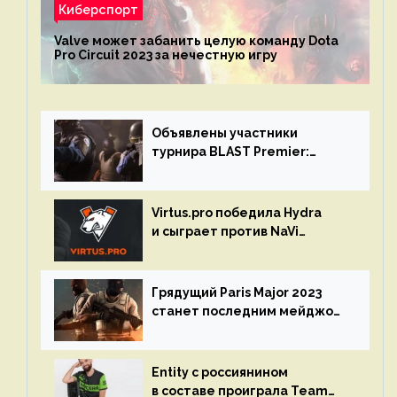
Киберспорт
Valve может забанить целую команду Dota
Pro Circuit 2023 за нечестную игру
Объявлены участники
турнира BLAST Premier:
Spring Final 2023 по CS:GO
Virtus.pro победила Hydra
и сыграет против NaVi
на турнире Dota Pro Circuit
Грядущий Paris Major 2023
станет последним мейджор-
турниром по CS GO
Entity с россиянином
в составе проиграла Team