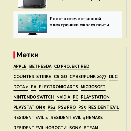
X2P — до 192 ядер AMD Zen 4,
до 3 Тбайт DDR5 и шесть
дисплеев
Реестр отечественной
электроники сжался почти
вдвое после 1 апреля
Метки
APPLE
BETHESDA
CD PROJEKT RED
COUNTER-STRIKE
CS:GO
CYBERPUNK 2077
DLC
DOTA 2
EA
ELECTRONIC ARTS
MICROSOFT
NINTENDO SWITCH
NVIDIA
PC
PLAYSTATION
PLAYSTATION 5
PS4
PS4 PRO
PS5
RESIDENT EVIL
RESIDENT EVIL 4
RESIDENT EVIL 4 REMAKE
RESIDENT EVIL НОВОСТИ
SONY
STEAM