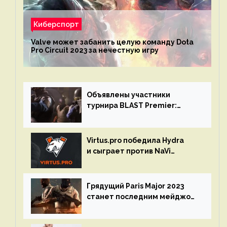
Киберспорт
Valve может забанить целую команду Dota
Pro Circuit 2023 за нечестную игру
Объявлены участники
турнира BLAST Premier:
Spring Final 2023 по CS:GO
Virtus.pro победила Hydra
и сыграет против NaVi
на турнире Dota Pro Circuit
Грядущий Paris Major 2023
станет последним мейджор-
турниром по CS GO