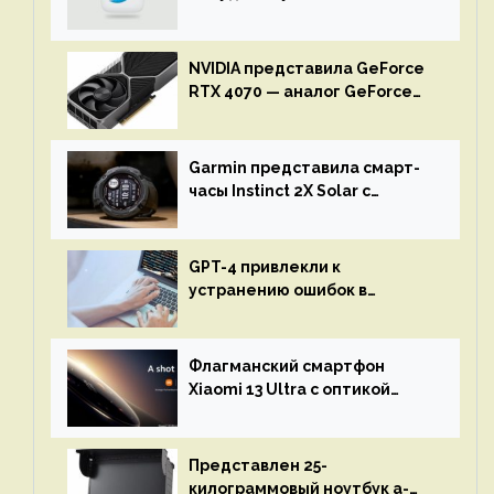
NVIDIA представила GeForce
RTX 4070 — аналог GeForce
RTX 3080 по цене $600
Garmin представила смарт-
часы Instinct 2X Solar с
бесконечной автономностью
GPT-4 привлекли к
устранению ошибок в
программах — ИИ не
остановится до полного
восстановления кода и
Флагманский смартфон
объяснит, что пошло не так
Xiaomi 13 Ultra с оптикой
Leica Vario-Summicron
представят 18 апреля
Представлен 25-
килограммовый ноутбук a-