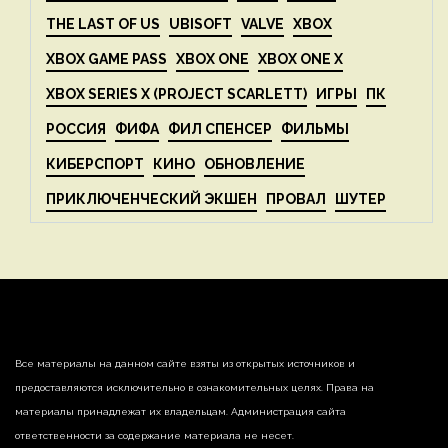
THE LAST OF US
UBISOFT
VALVE
XBOX
XBOX GAME PASS
XBOX ONE
XBOX ONE X
XBOX SERIES X (PROJECT SCARLETT)
ИГРЫ
ПК
РОССИЯ
ФИФА
ФИЛ СПЕНСЕР
ФИЛЬМЫ
КИБЕРСПОРТ
КИНО
ОБНОВЛЕНИЕ
ПРИКЛЮЧЕНЧЕСКИЙ ЭКШЕН
ПРОВАЛ
ШУТЕР
Все материалы на данном сайте взяты из открытых источников и
предоставляются исключительно в ознакомительных целях. Права на
материалы принадлежат их владельцам. Администрация сайта
ответственности за содержание материала не несет.