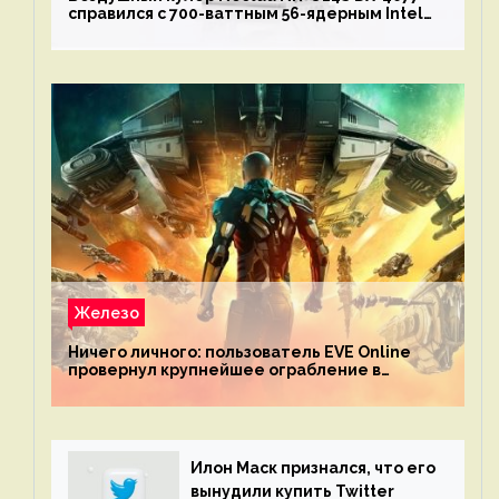
справился с 700-ваттным 56-ядерным Intel
Xeon W9-3495X
Железо
Ничего личного: пользователь EVE Online
провернул крупнейшее ограбление в
истории игры благодаря неочевидной
механике
Илон Маск признался, что его
вынудили купить Twitter