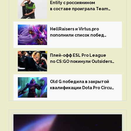
Entity с россиянином
в составе проиграла Team
Liquid на Dota Pro Circuit 2023
HellRaisers и Virtus.pro
пополнили список побед
в матчах второго тура DPC
Плей-офф ESL Pro League
по CS:GO покинули Outsiders
и G2 Esports
Old G победила в закрытой
квалификации Dota Pro Circuit
2023 для Западной Европы