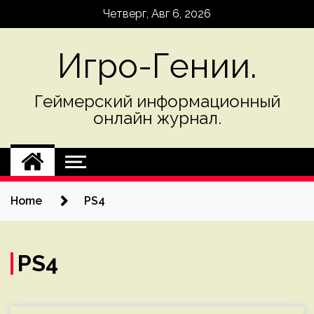
Skip
Четверг, Авг 6, 2026
to
content
Игро-Гении.
Геймерский информационный
онлайн журнал.
Home
PS4
PS4