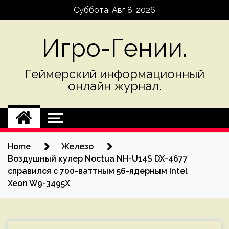
Skip
Суббота, Авг 8, 2026
to
content
Игро-Гении.
Геймерский информационный
онлайн журнал.
Home
Железо
Воздушный кулер Noctua NH-U14S DX-4677
справился с 700-ваттным 56-ядерным Intel
Xeon W9-3495X