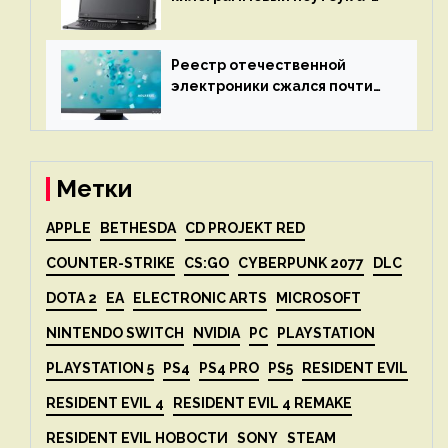
X2P — до 192 ядер AMD Zen 4,
до 3 Тбайт DDR5 и шесть
дисплеев
Реестр отечественной
электроники сжался почти
вдвое после 1 апреля
Метки
APPLE
BETHESDA
CD PROJEKT RED
COUNTER-STRIKE
CS:GO
CYBERPUNK 2077
DLC
DOTA 2
EA
ELECTRONIC ARTS
MICROSOFT
NINTENDO SWITCH
NVIDIA
PC
PLAYSTATION
PLAYSTATION 5
PS4
PS4 PRO
PS5
RESIDENT EVIL
RESIDENT EVIL 4
RESIDENT EVIL 4 REMAKE
RESIDENT EVIL НОВОСТИ
SONY
STEAM