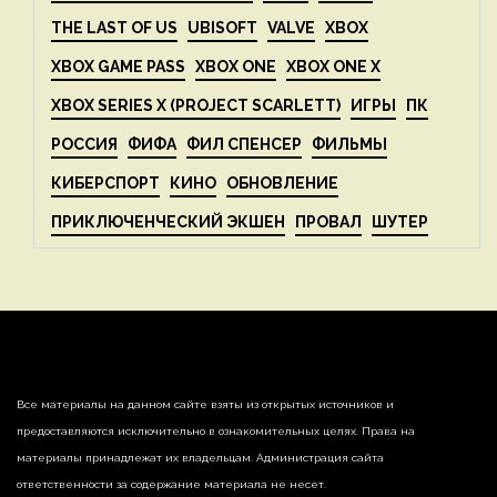
THE LAST OF US
UBISOFT
VALVE
XBOX
XBOX GAME PASS
XBOX ONE
XBOX ONE X
XBOX SERIES X (PROJECT SCARLETT)
ИГРЫ
ПК
РОССИЯ
ФИФА
ФИЛ СПЕНСЕР
ФИЛЬМЫ
КИБЕРСПОРТ
КИНО
ОБНОВЛЕНИЕ
ПРИКЛЮЧЕНЧЕСКИЙ ЭКШЕН
ПРОВАЛ
ШУТЕР
Все материалы на данном сайте взяты из открытых источников и
предоставляются исключительно в ознакомительных целях. Права на
материалы принадлежат их владельцам. Администрация сайта
ответственности за содержание материала не несет.