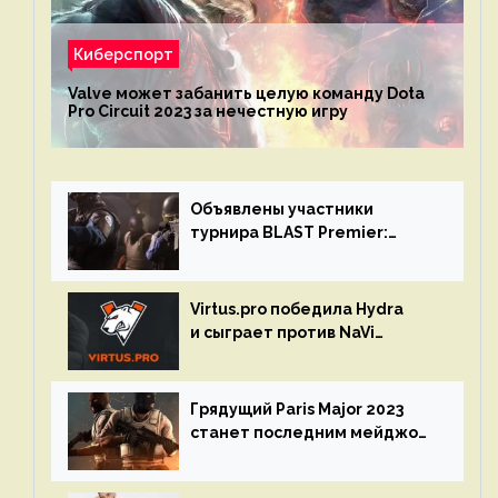
Киберспорт
Valve может забанить целую команду Dota
Pro Circuit 2023 за нечестную игру
Объявлены участники
турнира BLAST Premier:
Spring Final 2023 по CS:GO
Virtus.pro победила Hydra
и сыграет против NaVi
на турнире Dota Pro Circuit
Грядущий Paris Major 2023
станет последним мейджор-
турниром по CS GO