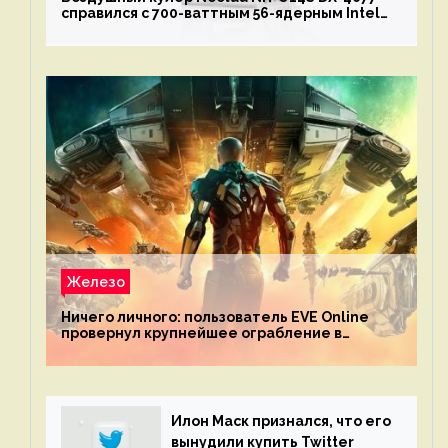
справился с 700-ваттным 56-ядерным Intel
Xeon W9-3495X
Железо
Ничего личного: пользователь EVE Online
провернул крупнейшее ограбление в
истории игры благодаря неочевидной
механике
Илон Маск признался, что его
вынудили купить Twitter