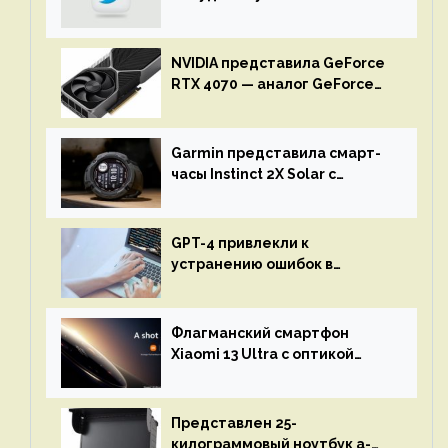
NVIDIA представила GeForce
RTX 4070 — аналог GeForce
RTX 3080 по цене $600
Garmin представила смарт-
часы Instinct 2X Solar с
бесконечной автономностью
GPT-4 привлекли к
устранению ошибок в
программах — ИИ не
остановится до полного
восстановления кода и
Флагманский смартфон
объяснит, что пошло не так
Xiaomi 13 Ultra с оптикой
Leica Vario-Summicron
представят 18 апреля
Представлен 25-
килограммовый ноутбук a-