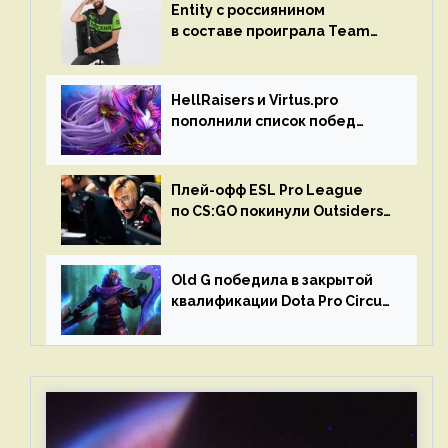
Entity с россиянином
в составе проиграла Team
Liquid на Dota Pro Circuit 2023
HellRaisers и Virtus.pro
пополнили список побед
в матчах второго тура DPC
Плей-офф ESL Pro League
по CS:GO покинули Outsiders
и G2 Esports
Old G победила в закрытой
квалификации Dota Pro Circuit
2023 для Западной Европы