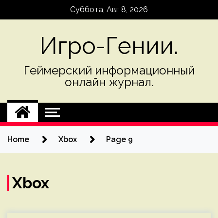
Skip
Суббота, Авг 8, 2026
to
content
Игро-Гении.
Геймерский информационный
онлайн журнал.
Home
Xbox
Page 9
Xbox