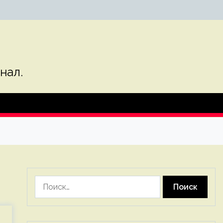
нал.
Найти: