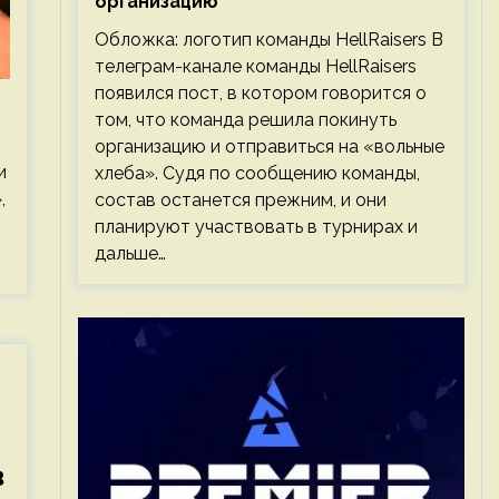
организацию
Обложка: логотип команды HellRaisers В
телеграм-канале команды HellRaisers
появился пост, в котором говорится о
том, что команда решила покинуть
организацию и отправиться на «вольные
и
хлеба». Судя по сообщению команды,
,
состав останется прежним, и они
планируют участвовать в турнирах и
дальше…
в