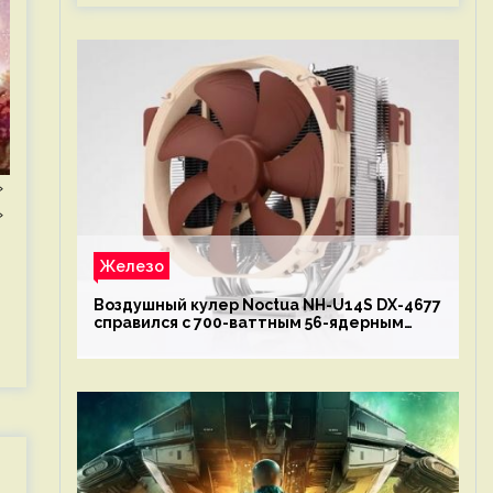
»
»
Железо
Воздушный кулер Noctua NH-U14S DX-4677
справился с 700-ваттным 56-ядерным
Intel Xeon W9-3495X