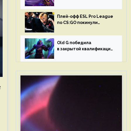
в матчах второго тура DPC
Плей-офф ESL Pro League
по CS:GO покинули
Outsiders и G2 Esports
Old G победила
в закрытой квалификации
Dota Pro Circuit 2023 для
Западной Европы
2