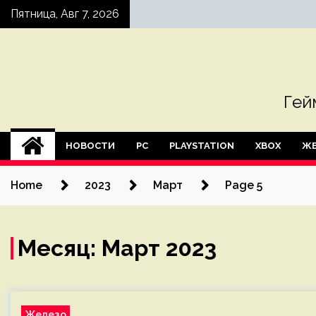
Skip
Пятница, Авг 7, 2026
to
content
Гей
НОВОСТИ
PC
PLAYSTATION
XBOX
ЖЕ
Home
2023
Март
Page 5
Месяц:
Март 2023
Железо