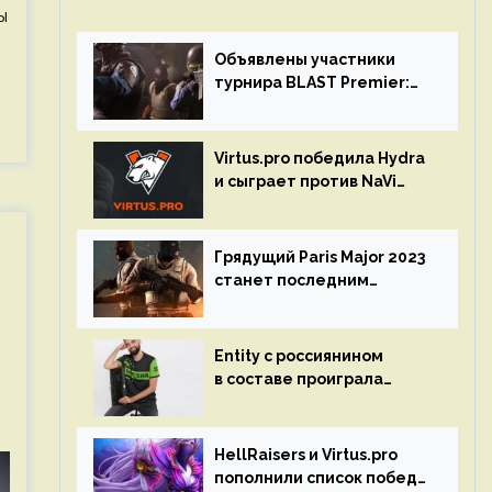
ы
Объявлены участники
турнира BLAST Premier:
Spring Final 2023 по CS:GO
Virtus.pro победила Hydra
и сыграет против NaVi
на турнире Dota Pro
Circuit
Грядущий Paris Major 2023
станет последним
мейджор-турниром по CS
GO
Entity с россиянином
в составе проиграла
Team Liquid на Dota Pro
Circuit 2023
HellRaisers и Virtus.pro
пополнили список побед