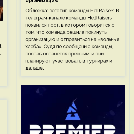
организацию
Обложка: логотип команды HellRaisers В
телеграм-канале команды HellRaisers
появился пост, в котором говорится о
том, что команда решила покинуть
организацию и отправиться на «вольные
t
хлеба». Судя по сообщению команды,
.
состав останется прежним, и они
планируют участвовать в турнирах и
дальше…