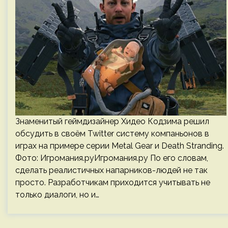
Знаменитый геймдизайнер Хидео Кодзима решил
обсудить в своём Twitter систему компаньонов в
играх на примере серии Metal Gear и Death Stranding.
Фото: Игромания.руИгромания.ру По его словам,
сделать реалистичных напарников-людей не так
просто. Разработчикам приходится учитывать не
только диалоги, но и…