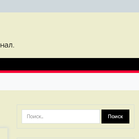
нал.
Найти: