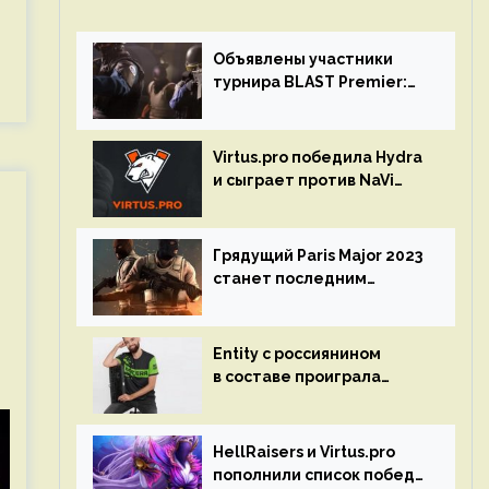
Объявлены участники
турнира BLAST Premier:
Spring Final 2023 по CS:GO
Virtus.pro победила Hydra
и сыграет против NaVi
на турнире Dota Pro
Circuit
Грядущий Paris Major 2023
станет последним
мейджор-турниром по CS
GO
Entity с россиянином
в составе проиграла
Team Liquid на Dota Pro
Circuit 2023
HellRaisers и Virtus.pro
пополнили список побед