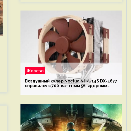
Железо
Воздушный кулер Noctua NH-U14S DX-4677
справился с 700-ваттным 56-ядерным
Intel Xeon W9-3495X
n