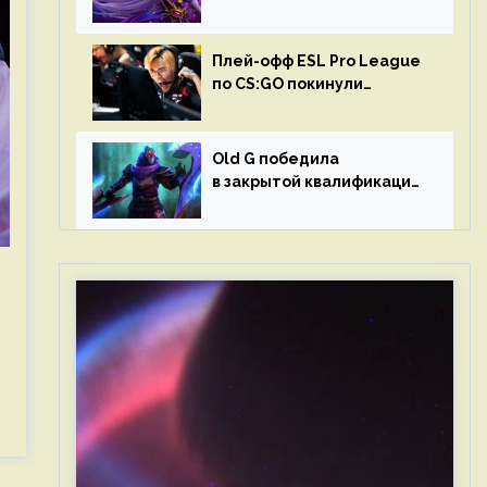
в матчах второго тура DPC
Плей-офф ESL Pro League
по CS:GO покинули
Outsiders и G2 Esports
Old G победила
в закрытой квалификации
Dota Pro Circuit 2023 для
Западной Европы