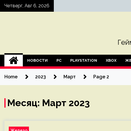
Skip
Четверг, Авг 6, 2026
to
content
Гей
НОВОСТИ
PC
PLAYSTATION
XBOX
ЖЕ
Home
2023
Март
Page 2
Месяц:
Март 2023
Железо