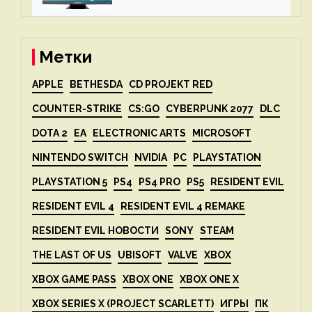
вдвое после 1 апреля
Метки
APPLE
BETHESDA
CD PROJEKT RED
COUNTER-STRIKE
CS:GO
CYBERPUNK 2077
DLC
DOTA 2
EA
ELECTRONIC ARTS
MICROSOFT
NINTENDO SWITCH
NVIDIA
PC
PLAYSTATION
PLAYSTATION 5
PS4
PS4 PRO
PS5
RESIDENT EVIL
RESIDENT EVIL 4
RESIDENT EVIL 4 REMAKE
RESIDENT EVIL НОВОСТИ
SONY
STEAM
THE LAST OF US
UBISOFT
VALVE
XBOX
XBOX GAME PASS
XBOX ONE
XBOX ONE X
XBOX SERIES X (PROJECT SCARLETT)
ИГРЫ
ПК