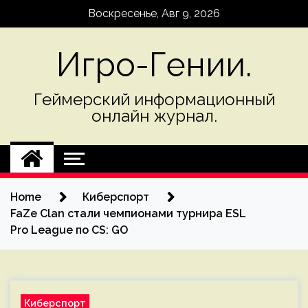
Skip
Воскресенье, Авг 9, 2026
to
content
Игро-Гении.
Геймерский информационный
онлайн журнал.
Home
Киберспорт
FaZe Clan стали чемпионами турнира ESL
Pro League по CS: GO
Киберспорт