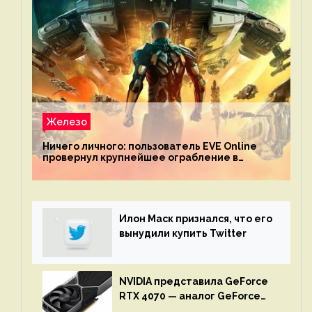
Железо
Ничего личного: пользователь EVE Online
провернул крупнейшее ограбление в
истории игры благодаря неочевидной
механике
Илон Маск признался, что его
вынудили купить Twitter
NVIDIA представила GeForce
RTX 4070 — аналог GeForce
RTX 3080 по цене $600