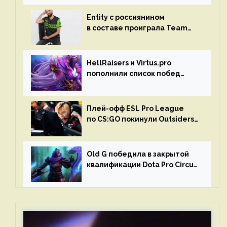
Entity с россиянином
в составе проиграла Team
Liquid на Dota Pro Circuit 2023
HellRaisers и Virtus.pro
пополнили список побед
в матчах второго тура DPC
Плей-офф ESL Pro League
по CS:GO покинули Outsiders
и G2 Esports
Old G победила в закрытой
квалификации Dota Pro Circuit
2023 для Западной Европы