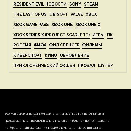
RESIDENT EVIL НОВОСТИ
SONY
STEAM
THE LAST OF US
UBISOFT
VALVE
XBOX
XBOX GAME PASS
XBOX ONE
XBOX ONE X
XBOX SERIES X (PROJECT SCARLETT)
ИГРЫ
ПК
РОССИЯ
ФИФА
ФИЛ СПЕНСЕР
ФИЛЬМЫ
КИБЕРСПОРТ
КИНО
ОБНОВЛЕНИЕ
ПРИКЛЮЧЕНЧЕСКИЙ ЭКШЕН
ПРОВАЛ
ШУТЕР
Все материалы на данном сайте взяты из открытых источников и
предоставляются исключительно в ознакомительных целях. Права на
материалы принадлежат их владельцам. Администрация сайта