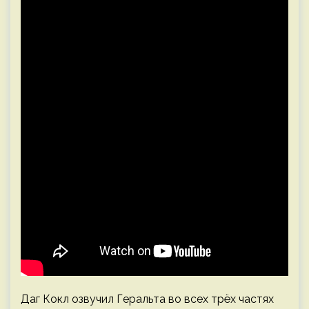
Даг Кокл озвучил Геральта во всех трёх частях