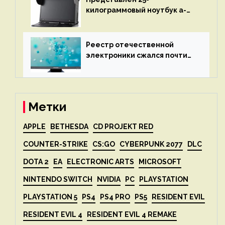
килограммовый ноутбук a-
X2P — до 192 ядер AMD Zen 4,
до 3 Тбайт DDR5 и шесть
дисплеев
Реестр отечественной
электроники сжался почти
вдвое после 1 апреля
Метки
APPLE
BETHESDA
CD PROJEKT RED
COUNTER-STRIKE
CS:GO
CYBERPUNK 2077
DLC
DOTA 2
EA
ELECTRONIC ARTS
MICROSOFT
NINTENDO SWITCH
NVIDIA
PC
PLAYSTATION
PLAYSTATION 5
PS4
PS4 PRO
PS5
RESIDENT EVIL
RESIDENT EVIL 4
RESIDENT EVIL 4 REMAKE