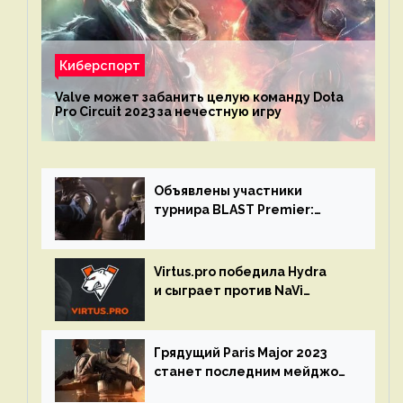
Киберспорт
Valve может забанить целую команду Dota
Pro Circuit 2023 за нечестную игру
Объявлены участники
турнира BLAST Premier:
Spring Final 2023 по CS:GO
Virtus.pro победила Hydra
и сыграет против NaVi
на турнире Dota Pro Circuit
Грядущий Paris Major 2023
станет последним мейджор-
турниром по CS GO