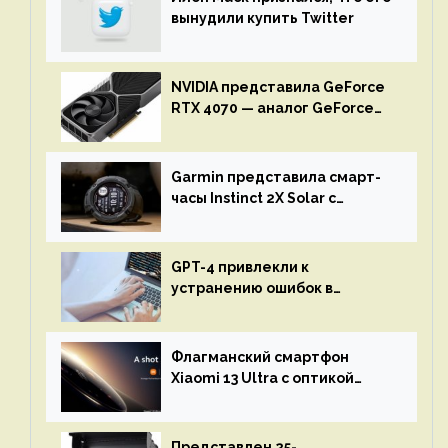
вынудили купить Twitter
NVIDIA представила GeForce
RTX 4070 — аналог GeForce
RTX 3080 по цене $600
Garmin представила смарт-
часы Instinct 2X Solar с
бесконечной автономностью
GPT-4 привлекли к
устранению ошибок в
программах — ИИ не
остановится до полного
восстановления кода и
Флагманский смартфон
объяснит, что пошло не так
Xiaomi 13 Ultra с оптикой
Leica Vario-Summicron
представят 18 апреля
Представлен 25-