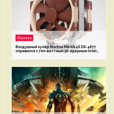
Железо
Воздушный кулер Noctua NH-U14S DX-4677
справился с 700-ваттным 56-ядерным Intel
Xeon W9-3495X