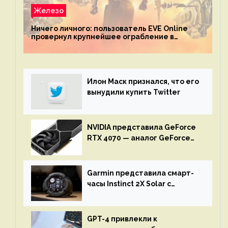
Железо
Ничего личного: пользователь EVE Online
провернул крупнейшее ограбление в
истории игры благодаря неочевидной
механике
Илон Маск признался, что его
вынудили купить Twitter
NVIDIA представила GeForce
RTX 4070 — аналог GeForce
RTX 3080 по цене $600
Garmin представила смарт-
часы Instinct 2X Solar с
бесконечной автономностью
GPT-4 привлекли к