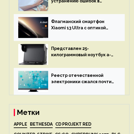
устранению ошибок в
программах — ИИ не
остановится до полного
восстановления кода и
Флагманский смартфон
объяснит, что пошло не так
Xiaomi 13 Ultra с оптикой
Leica Vario-Summicron
представят 18 апреля
Представлен 25-
килограммовый ноутбук a-
X2P — до 192 ядер AMD Zen 4,
до 3 Тбайт DDR5 и шесть
дисплеев
Реестр отечественной
электроники сжался почти
вдвое после 1 апреля
Метки
APPLE
BETHESDA
CD PROJEKT RED