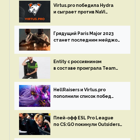
Virtus.pro победила Hydra
и сыграет против NaVi
на турнире Dota Pro Circuit
Грядущий Paris Major 2023
станет последним мейджор-
турниром по CS GO
Entity с россиянином
в составе проиграла Team
Liquid на Dota Pro Circuit 2023
HellRaisers и Virtus.pro
пополнили список побед
в матчах второго тура DPC
Плей-офф ESL Pro League
по CS:GO покинули Outsiders
и G2 Esports