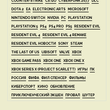
COUNTER-STRIKE
CS:GO
CYBERPUNK 2077
DLC
DOTA 2
EA
ELECTRONIC ARTS
MICROSOFT
NINTENDO SWITCH
NVIDIA
PC
PLAYSTATION
PLAYSTATION 5
PS4
PS4 PRO
PS5
RESIDENT EVIL
RESIDENT EVIL 4
RESIDENT EVIL 4 REMAKE
RESIDENT EVIL НОВОСТИ
SONY
STEAM
THE LAST OF US
UBISOFT
VALVE
XBOX
XBOX GAME PASS
XBOX ONE
XBOX ONE X
XBOX SERIES X (PROJECT SCARLETT)
ИГРЫ
ПК
РОССИЯ
ФИФА
ФИЛ СПЕНСЕР
ФИЛЬМЫ
КИБЕРСПОРТ
КИНО
ОБНОВЛЕНИЕ
ПРИКЛЮЧЕНЧЕСКИЙ ЭКШЕН
ПРОВАЛ
ШУТЕР