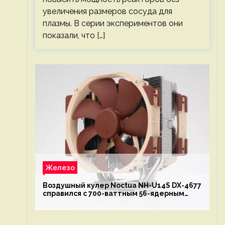
увеличения размеров сосуда для
плазмы. В серии экспериментов они
показали, что […]
Железо
Воздушный кулер Noctua NH-U14S DX-4677
справился с 700-ваттным 56-ядерным
Intel Xeon W9-3495X