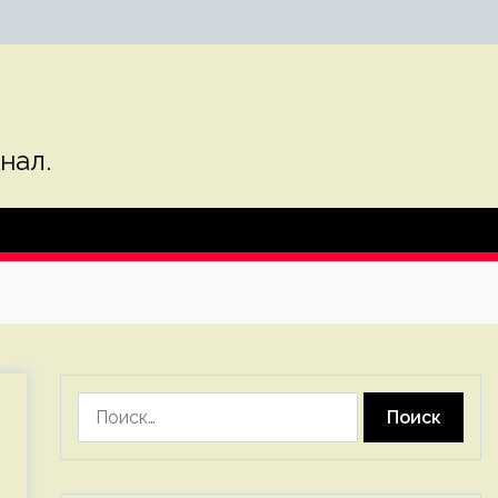
нал.
Найти: