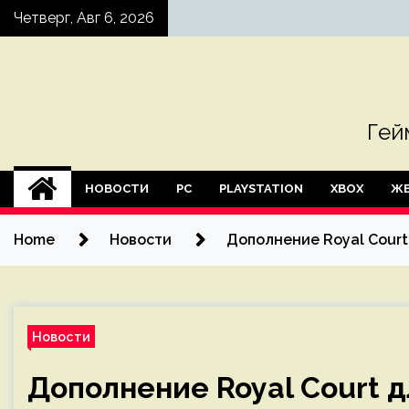
Skip
Четверг, Авг 6, 2026
to
content
Гей
НОВОСТИ
PC
PLAYSTATION
XBOX
ЖЕ
Home
Новости
Дополнение Royal Court 
Новости
Дополнение Royal Court д