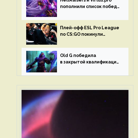
HellRaisers и Virtus.pro
пополнили список побед
в матчах второго тура DPC
Плей-офф ESL Pro League
по CS:GO покинули
Outsiders и G2 Esports
Old G победила
в закрытой квалификации
Dota Pro Circuit 2023 для
Западной Европы