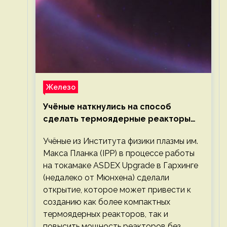
Железо
Учёные наткнулись на способ
сделать термоядерные реакторы
более компактными или мощными
Учёные из Института физики плазмы им.
Макса Планка (IPP) в процессе работы
на токамаке ASDEX Upgrade в Гархинге
(недалеко от Мюнхена) сделали
открытие, которое может привести к
созданию как более компактных
термоядерных реакторов, так и
повысить мощность реакторов без