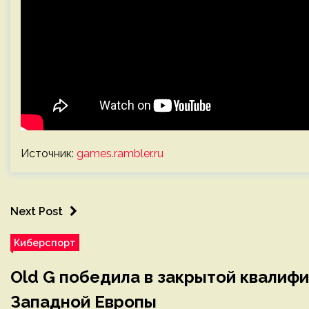
Источник:
games.rambler.ru
Next Post
Киберспорт
Old G победила в закрытой квалифик
Западной Европы