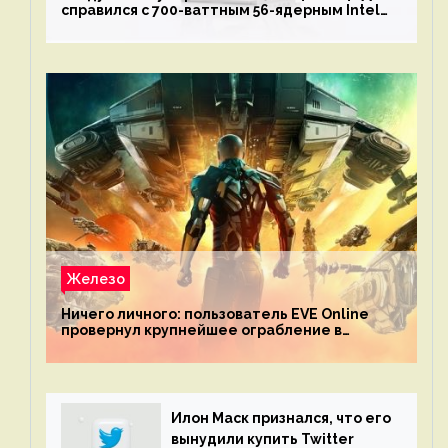
справился с 700-ваттным 56-ядерным Intel
Xeon W9-3495X
Железо
Ничего личного: пользователь EVE Online
провернул крупнейшее ограбление в
истории игры благодаря неочевидной
механике
Илон Маск признался, что его
вынудили купить Twitter