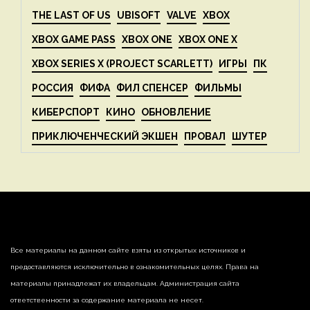
THE LAST OF US
UBISOFT
VALVE
XBOX
XBOX GAME PASS
XBOX ONE
XBOX ONE X
XBOX SERIES X (PROJECT SCARLETT)
ИГРЫ
ПК
РОССИЯ
ФИФА
ФИЛ СПЕНСЕР
ФИЛЬМЫ
КИБЕРСПОРТ
КИНО
ОБНОВЛЕНИЕ
ПРИКЛЮЧЕНЧЕСКИЙ ЭКШЕН
ПРОВАЛ
ШУТЕР
Все материалы на данном сайте взяты из открытых источников и
предоставляются исключительно в ознакомительных целях. Права на
материалы принадлежат их владельцам. Администрация сайта
ответственности за содержание материала не несет.