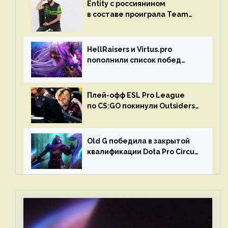
Entity с россиянином
в составе проиграла Team
Liquid на Dota Pro Circuit 2023
HellRaisers и Virtus.pro
пополнили список побед
в матчах второго тура DPC
Плей-офф ESL Pro League
по CS:GO покинули Outsiders
и G2 Esports
Old G победила в закрытой
квалификации Dota Pro Circuit
2023 для Западной Европы