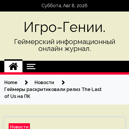
Skip
Суббота, Авг 8, 2026
to
content
Игро-Гении.
Геймерский информационный
онлайн журнал.
Home
Новости
Геймеры раскритиковали релиз The Last
of Us на ПК
Новости