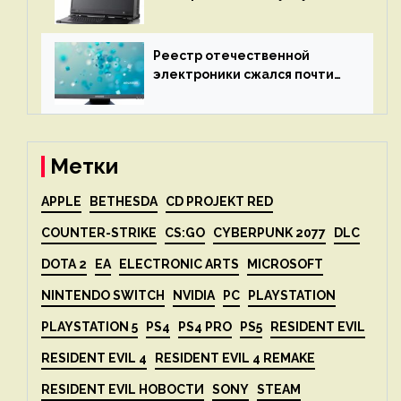
X2P — до 192 ядер AMD Zen 4,
до 3 Тбайт DDR5 и шесть
дисплеев
Реестр отечественной
электроники сжался почти
вдвое после 1 апреля
Метки
APPLE
BETHESDA
CD PROJEKT RED
COUNTER-STRIKE
CS:GO
CYBERPUNK 2077
DLC
DOTA 2
EA
ELECTRONIC ARTS
MICROSOFT
NINTENDO SWITCH
NVIDIA
PC
PLAYSTATION
PLAYSTATION 5
PS4
PS4 PRO
PS5
RESIDENT EVIL
RESIDENT EVIL 4
RESIDENT EVIL 4 REMAKE
RESIDENT EVIL НОВОСТИ
SONY
STEAM