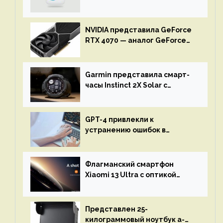
NVIDIA представила GeForce
RTX 4070 — аналог GeForce
RTX 3080 по цене $600
Garmin представила смарт-
часы Instinct 2X Solar с
бесконечной автономностью
GPT-4 привлекли к
устранению ошибок в
программах — ИИ не
остановится до полного
восстановления кода и
Флагманский смартфон
объяснит, что пошло не так
Xiaomi 13 Ultra с оптикой
Leica Vario-Summicron
представят 18 апреля
Представлен 25-
килограммовый ноутбук a-