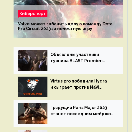
Киберспорт
Valve может забанить целую команду Dota
Pro Circuit 2023 за нечестную игру
Объявлены участники
турнира BLAST Premier:
Spring Final 2023 по CS:GO
Virtus.pro победила Hydra
и сыграет против NaVi
на турнире Dota Pro Circuit
Грядущий Paris Major 2023
станет последним мейджор-
турниром по CS GO