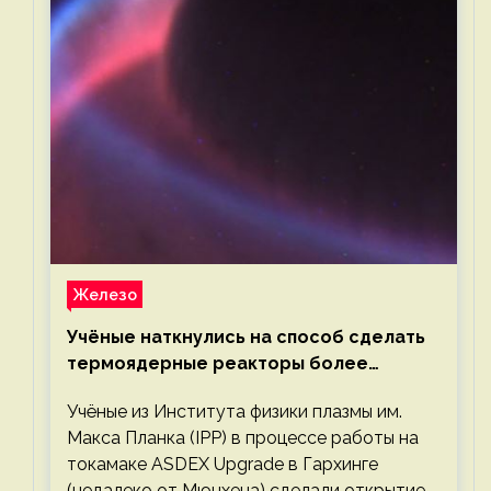
Железо
Учёные наткнулись на способ сделать
термоядерные реакторы более
компактными или мощными
Учёные из Института физики плазмы им.
Макса Планка (IPP) в процессе работы на
токамаке ASDEX Upgrade в Гархинге
(недалеко от Мюнхена) сделали открытие,