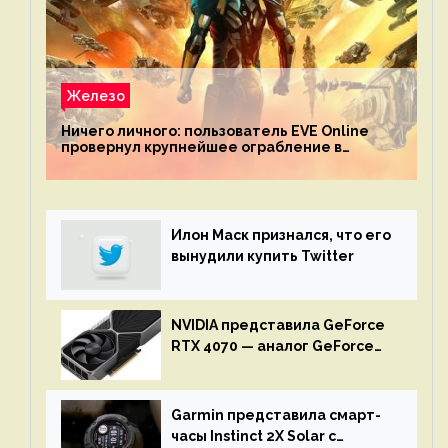
Железо
Ничего личного: пользователь EVE Online
провернул крупнейшее ограбление в
истории игры благодаря неочевидной
механике
Илон Маск признался, что его
вынудили купить Twitter
NVIDIA представила GeForce
RTX 4070 — аналог GeForce
RTX 3080 по цене $600
Garmin представила смарт-
часы Instinct 2X Solar с