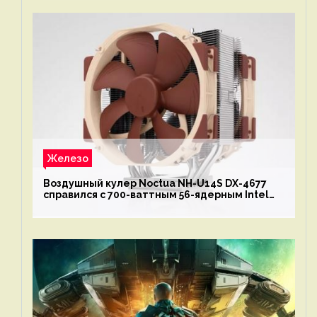
Железо
Воздушный кулер Noctua NH-U14S DX-4677
справился с 700-ваттным 56-ядерным Intel
Xeon W9-3495X