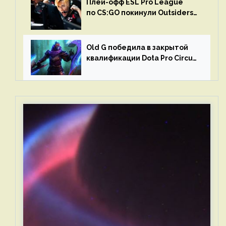
Плей-офф ESL Pro League
по CS:GO покинули Outsiders
и G2 Esports
Old G победила в закрытой
квалификации Dota Pro Circuit
2023 для Западной Европы