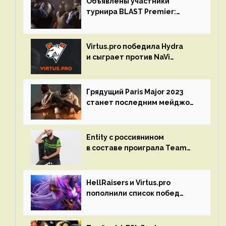
Объявлены участники
турнира BLAST Premier:
Spring Final 2023 по CS:GO
Virtus.pro победила Hydra
и сыграет против NaVi
на турнире Dota Pro Circuit
Грядущий Paris Major 2023
станет последним мейджор-
турниром по CS GO
Entity с россиянином
в составе проиграла Team
Liquid на Dota Pro Circuit 2023
HellRaisers и Virtus.pro
пополнили список побед
в матчах второго тура DPC