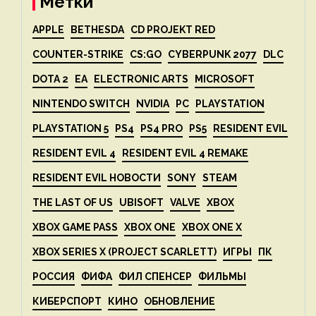
Метки
APPLE
BETHESDA
CD PROJEKT RED
COUNTER-STRIKE
CS:GO
CYBERPUNK 2077
DLC
DOTA 2
EA
ELECTRONIC ARTS
MICROSOFT
NINTENDO SWITCH
NVIDIA
PC
PLAYSTATION
PLAYSTATION 5
PS4
PS4 PRO
PS5
RESIDENT EVIL
RESIDENT EVIL 4
RESIDENT EVIL 4 REMAKE
RESIDENT EVIL НОВОСТИ
SONY
STEAM
THE LAST OF US
UBISOFT
VALVE
XBOX
XBOX GAME PASS
XBOX ONE
XBOX ONE X
XBOX SERIES X (PROJECT SCARLETT)
ИГРЫ
ПК
РОССИЯ
ФИФА
ФИЛ СПЕНСЕР
ФИЛЬМЫ
КИБЕРСПОРТ
КИНО
ОБНОВЛЕНИЕ