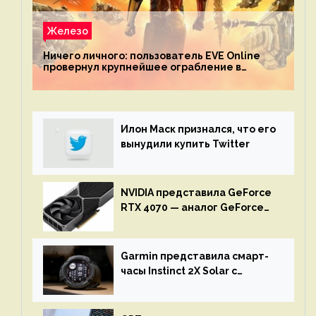
Железо
Ничего личного: пользователь EVE Online
провернул крупнейшее ограбление в
истории игры благодаря неочевидной
механике
Илон Маск признался, что его
вынудили купить Twitter
NVIDIA представила GeForce
RTX 4070 — аналог GeForce
RTX 3080 по цене $600
Garmin представила смарт-
часы Instinct 2X Solar с
бесконечной автономностью