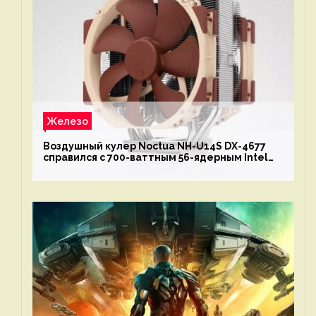
Железо
Воздушный кулер Noctua NH-U14S DX-4677
справился с 700-ваттным 56-ядерным Intel
Xeon W9-3495X