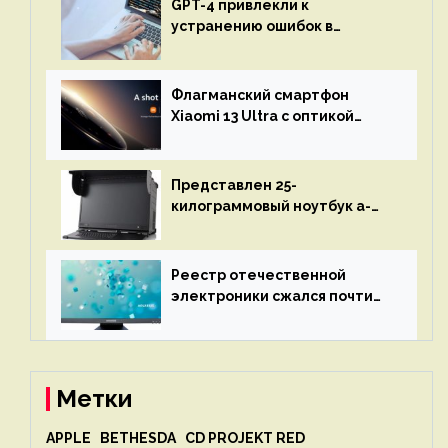
GPT-4 привлекли к
устранению ошибок в
программах — ИИ не
остановится до полного
восстановления кода и
Флагманский смартфон
объяснит, что пошло не так
Xiaomi 13 Ultra с оптикой
Leica Vario-Summicron
представят 18 апреля
Представлен 25-
килограммовый ноутбук a-
X2P — до 192 ядер AMD Zen 4,
до 3 Тбайт DDR5 и шесть
дисплеев
Реестр отечественной
электроники сжался почти
вдвое после 1 апреля
Метки
APPLE
BETHESDA
CD PROJEKT RED