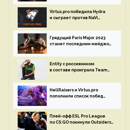
Virtus.pro победила Hydra
и сыграет против NaVi
на турнире Dota Pro Circuit
Грядущий Paris Major 2023
станет последним мейджор-
турниром по CS GO
Entity с россиянином
в составе проиграла Team
Liquid на Dota Pro Circuit 2023
HellRaisers и Virtus.pro
пополнили список побед
в матчах второго тура DPC
Плей-офф ESL Pro League
по CS:GO покинули Outsiders
и G2 Esports