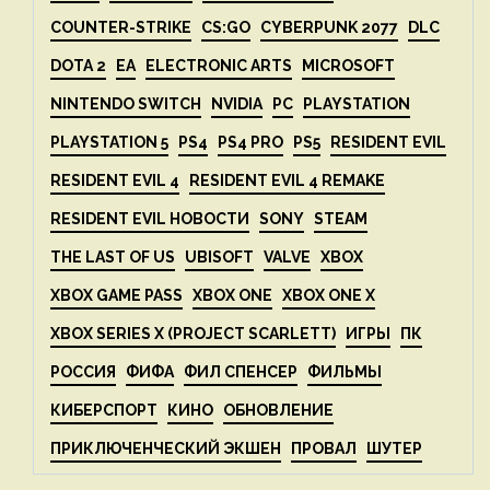
COUNTER-STRIKE
CS:GO
CYBERPUNK 2077
DLC
DOTA 2
EA
ELECTRONIC ARTS
MICROSOFT
NINTENDO SWITCH
NVIDIA
PC
PLAYSTATION
PLAYSTATION 5
PS4
PS4 PRO
PS5
RESIDENT EVIL
RESIDENT EVIL 4
RESIDENT EVIL 4 REMAKE
RESIDENT EVIL НОВОСТИ
SONY
STEAM
THE LAST OF US
UBISOFT
VALVE
XBOX
XBOX GAME PASS
XBOX ONE
XBOX ONE X
XBOX SERIES X (PROJECT SCARLETT)
ИГРЫ
ПК
РОССИЯ
ФИФА
ФИЛ СПЕНСЕР
ФИЛЬМЫ
КИБЕРСПОРТ
КИНО
ОБНОВЛЕНИЕ
ПРИКЛЮЧЕНЧЕСКИЙ ЭКШЕН
ПРОВАЛ
ШУТЕР