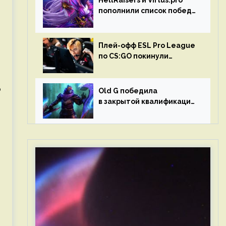
HellRaisers и Virtus.pro
пополнили список побед
в матчах второго тура DPC
Плей-офф ESL Pro League
по CS:GO покинули
Outsiders и G2 Esports
о
Old G победила
в закрытой квалификации
Dota Pro Circuit 2023 для
Западной Европы