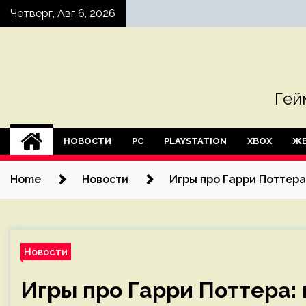
Skip
Четверг, Авг 6, 2026
to
content
Гей
НОВОСТИ
PC
PLAYSTATION
XBOX
ЖЕ
Home
Новости
Игры про Гарри Поттера
Новости
Игры про Гарри Поттера: 