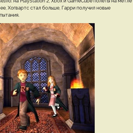
езло: на PlayStation 2, Xbox и GameCube полеты на метле
ее, Хогвартс стал больше, Гарри получил новые
пытания.