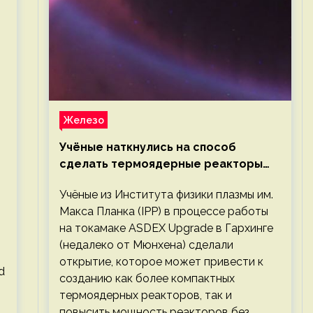
Железо
Учёные наткнулись на способ
сделать термоядерные реакторы
более компактными или мощными
Учёные из Института физики плазмы им.
Макса Планка (IPP) в процессе работы
на токамаке ASDEX Upgrade в Гархинге
(недалеко от Мюнхена) сделали
открытие, которое может привести к
d
созданию как более компактных
термоядерных реакторов, так и
повысить мощность реакторов без