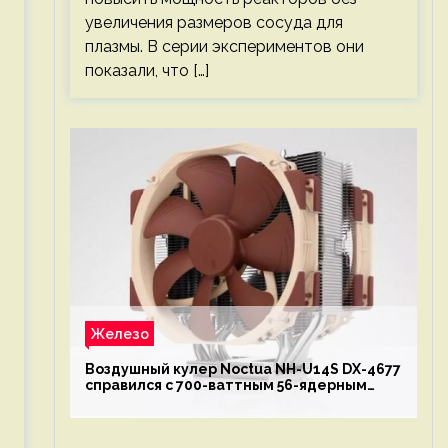
увеличения размеров сосуда для
плазмы. В серии экспериментов они
показали, что […]
Железо
Воздушный кулер Noctua NH-U14S DX-4677
справился с 700-ваттным 56-ядерным
Intel Xeon W9-3495X