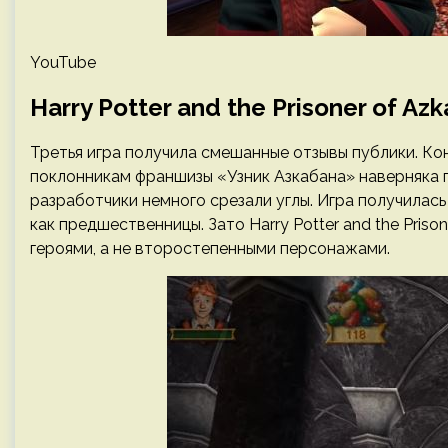
YouTube
Harry Potter and the Prisoner of Az
Третья игра получила смешанные отзывы публики. Кон
поклонникам франшизы «Узник Азкабана» наверняка п
разработчики немного срезали углы. Игра получилась
как предшественницы. Зато Harry Potter and the Pris
героями, а не второстепенными персонажами.