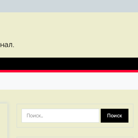
нал.
Найти: