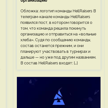
организацию
Обложка: логотип команды HellRaisers В
телеграм-канале команды HellRaisers
появился пост, в котором говорится о
том, что команда решила покинуть
организацию и отправиться на «вольные
хлеба». Судя по сообщению команды,
состав останется прежним, и они
планируют участвовать в турнирах и
дальше — но уже под другим названием.
В состав HellRaisers входят: […]
а