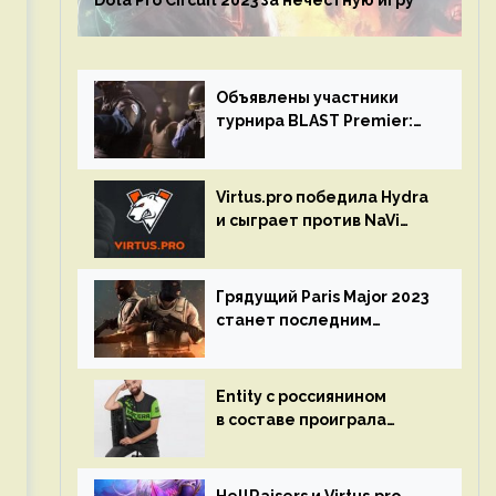
Dota Pro Circuit 2023 за нечестную игру
Объявлены участники
турнира BLAST Premier:
Spring Final 2023 по CS:GO
Virtus.pro победила Hydra
и сыграет против NaVi
на турнире Dota Pro
Circuit
Грядущий Paris Major 2023
станет последним
мейджор-турниром по CS
GO
Entity с россиянином
в составе проиграла
Team Liquid на Dota Pro
Circuit 2023