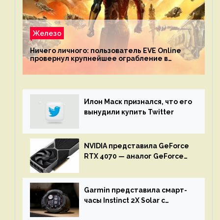
Железо
Ничего личного: пользователь EVE Online
провернул крупнейшее ограбление в
истории игры благодаря неочевидной
механике
Илон Маск признался, что его
вынудили купить Twitter
NVIDIA представила GeForce
RTX 4070 — аналог GeForce
RTX 3080 по цене $600
Garmin представила смарт-
часы Instinct 2X Solar с
бесконечной автономностью