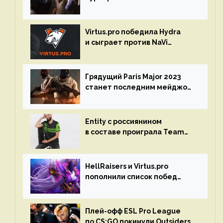
Spring Final 2023 по CS:GO
Virtus.pro победила Hydra
и сыграет против NaVi
на турнире Dota Pro Circuit
Грядущий Paris Major 2023
станет последним мейджор-
турниром по CS GO
Entity с россиянином
в составе проиграла Team
Liquid на Dota Pro Circuit 2023
HellRaisers и Virtus.pro
пополнили список побед
в матчах второго тура DPC
Плей-офф ESL Pro League
по CS:GO покинули Outsiders