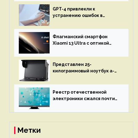
GPT-4 привлекли к
устранению ошибок в
программах — ИИ не
остановится до полного
восстановления кода и
Флагманский смартфон
объяснит, что пошло не так
Xiaomi 13 Ultra с оптикой
Leica Vario-Summicron
представят 18 апреля
Представлен 25-
килограммовый ноутбук a-
X2P — до 192 ядер AMD Zen 4,
до 3 Тбайт DDR5 и шесть
дисплеев
Реестр отечественной
электроники сжался почти
вдвое после 1 апреля
Метки