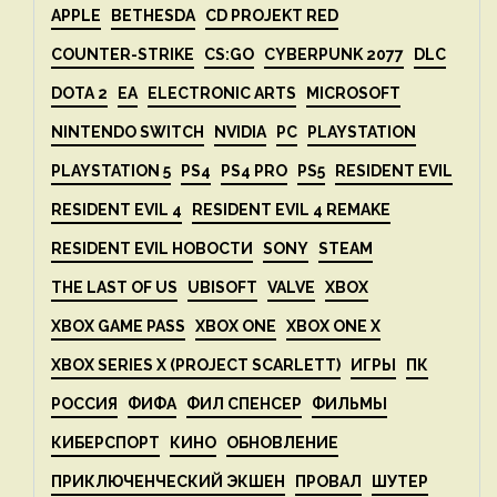
APPLE
BETHESDA
CD PROJEKT RED
COUNTER-STRIKE
CS:GO
CYBERPUNK 2077
DLC
DOTA 2
EA
ELECTRONIC ARTS
MICROSOFT
NINTENDO SWITCH
NVIDIA
PC
PLAYSTATION
PLAYSTATION 5
PS4
PS4 PRO
PS5
RESIDENT EVIL
RESIDENT EVIL 4
RESIDENT EVIL 4 REMAKE
RESIDENT EVIL НОВОСТИ
SONY
STEAM
THE LAST OF US
UBISOFT
VALVE
XBOX
XBOX GAME PASS
XBOX ONE
XBOX ONE X
XBOX SERIES X (PROJECT SCARLETT)
ИГРЫ
ПК
РОССИЯ
ФИФА
ФИЛ СПЕНСЕР
ФИЛЬМЫ
КИБЕРСПОРТ
КИНО
ОБНОВЛЕНИЕ
ПРИКЛЮЧЕНЧЕСКИЙ ЭКШЕН
ПРОВАЛ
ШУТЕР