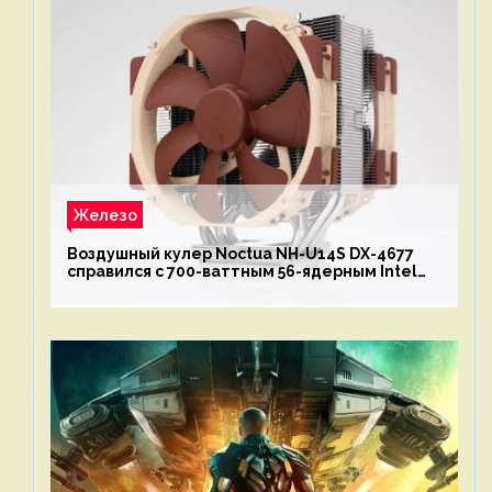
Железо
Воздушный кулер Noctua NH-U14S DX-4677
справился с 700-ваттным 56-ядерным Intel
Xeon W9-3495X