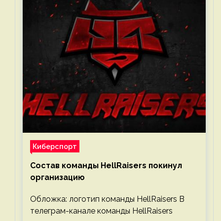
Киберспорт
Состав команды HellRaisers покинул
организацию
Обложка: логотип команды HellRaisers В
телеграм-канале команды HellRaisers