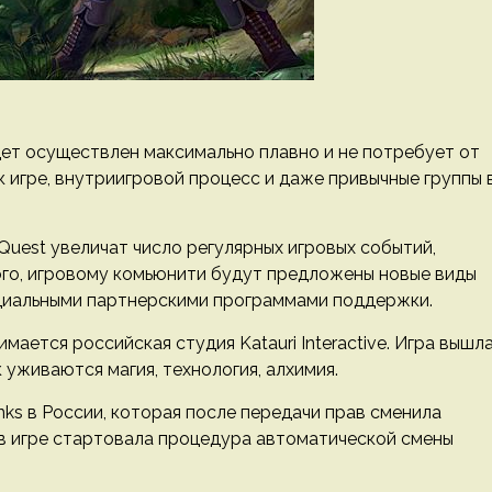
дет осуществлен максимально плавно и не потребует от
к игре, внутриигровой процесс и даже привычные группы 
Quest увеличат число регулярных игровых событий,
ого, игровому комьюнити будут предложены новые виды
ециальными партнерскими программами поддержки.
ается российская студия Katauri Interactive. Игра вышл
к уживаются магия, технология, алхимия.
nks в России, которая после передачи прав сменила
 в игре стартовала процедура автоматической смены