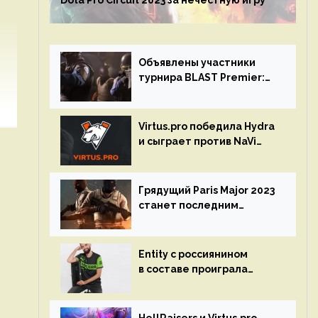
Dota Pro Circuit 2023 за нечестную игру
Объявлены участники
турнира BLAST Premier:
Spring Final 2023 по CS:GO
Virtus.pro победила Hydra
и сыграет против NaVi
на турнире Dota Pro
Circuit
Грядущий Paris Major 2023
станет последним
мейджор-турниром по CS
GO
Entity с россиянином
в составе проиграла
Team Liquid на Dota Pro
Circuit 2023