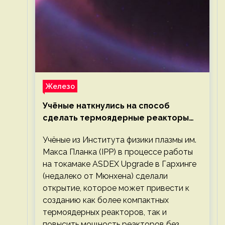
Железо
Учёные наткнулись на способ
сделать термоядерные реакторы
более компактными или мощными
Учёные из Института физики плазмы им.
Макса Планка (IPP) в процессе работы
на токамаке ASDEX Upgrade в Гархинге
(недалеко от Мюнхена) сделали
открытие, которое может привести к
созданию как более компактных
термоядерных реакторов, так и
повысить мощность реакторов без