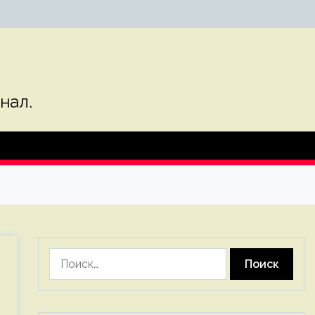
нал.
Найти: