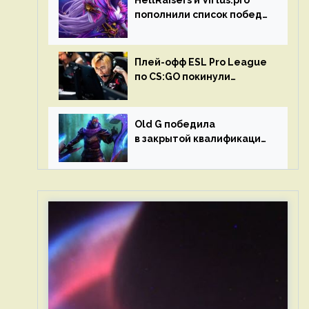
HellRaisers и Virtus.pro
пополнили список побед
в матчах второго тура DPC
Плей-офф ESL Pro League
по CS:GO покинули
Outsiders и G2 Esports
Old G победила
в закрытой квалификации
Dota Pro Circuit 2023 для
Западной Европы