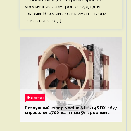
увеличения размеров сосуда для
плазмы. В серии экспериментов они
показали, что […]
Железо
Воздушный кулер Noctua NH-U14S DX-4677
справился с 700-ваттным 56-ядерным
Intel Xeon W9-3495X