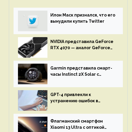
Илон Маск признался, что его
вынудили купить Twitter
NVIDIA представила GeForce
RTX 4070 — аналог GeForce
RTX 3080 по цене $600
Garmin представила смарт-
часы Instinct 2X Solar с
бесконечной автономностью
GPT-4 привлекли к
устранению ошибок в
программах — ИИ не
остановится до полного
восстановления кода и
Флагманский смартфон
объяснит, что пошло не так
Xiaomi 13 Ultra с оптикой