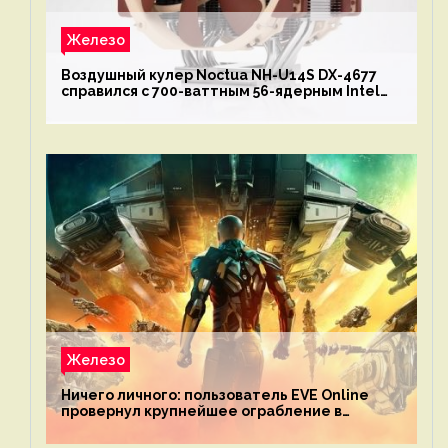
Железо
Воздушный кулер Noctua NH-U14S DX-4677
справился с 700-ваттным 56-ядерным Intel
Xeon W9-3495X
Железо
Ничего личного: пользователь EVE Online
провернул крупнейшее ограбление в
истории игры благодаря неочевидной
механике