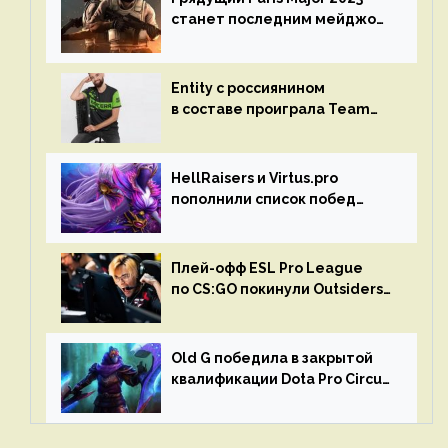
станет последним мейджор-
турниром по CS GO
Entity с россиянином
в составе проиграла Team
Liquid на Dota Pro Circuit 2023
HellRaisers и Virtus.pro
пополнили список побед
в матчах второго тура DPC
Плей-офф ESL Pro League
по CS:GO покинули Outsiders
и G2 Esports
Old G победила в закрытой
квалификации Dota Pro Circuit
2023 для Западной Европы