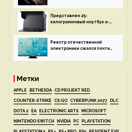
Leica Vario-Summicron
представят 18 апреля
Представлен 25-
килограммовый ноутбук a-
X2P — до 192 ядер AMD Zen 4,
до 3 Тбайт DDR5 и шесть
дисплеев
Реестр отечественной
электроники сжался почти
вдвое после 1 апреля
Метки
APPLE
BETHESDA
CD PROJEKT RED
COUNTER-STRIKE
CS:GO
CYBERPUNK 2077
DLC
DOTA 2
EA
ELECTRONIC ARTS
MICROSOFT
NINTENDO SWITCH
NVIDIA
PC
PLAYSTATION
PLAYSTATION 5
PS4
PS4 PRO
PS5
RESIDENT EVIL