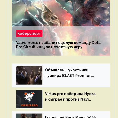
Киберспорт
Valve может забанить целую команду Dota
Pro Circuit 2023 за нечестную игру
Объявлены участники
турнира BLAST Premier:
Spring Final 2023 по CS:GO
Virtus.pro победила Hydra
и сыграет против NaVi
на турнире Dota Pro Circuit
Грядущий Paris Major 2023