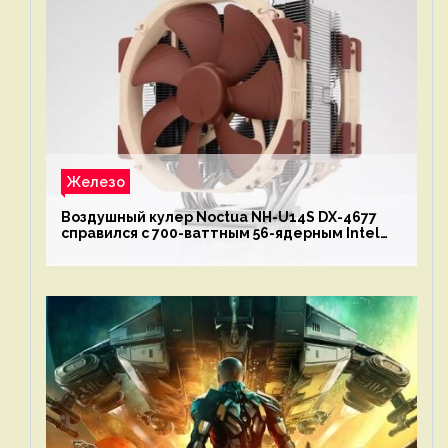
Железо
Воздушный кулер Noctua NH-U14S DX-4677
справился с 700-ваттным 56-ядерным Intel
Xeon W9-3495X