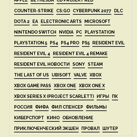
COUNTER-STRIKE
CS:GO
CYBERPUNK 2077
DLC
DOTA 2
EA
ELECTRONIC ARTS
MICROSOFT
NINTENDO SWITCH
NVIDIA
PC
PLAYSTATION
PLAYSTATION 5
PS4
PS4 PRO
PS5
RESIDENT EVIL
RESIDENT EVIL 4
RESIDENT EVIL 4 REMAKE
RESIDENT EVIL НОВОСТИ
SONY
STEAM
THE LAST OF US
UBISOFT
VALVE
XBOX
XBOX GAME PASS
XBOX ONE
XBOX ONE X
XBOX SERIES X (PROJECT SCARLETT)
ИГРЫ
ПК
РОССИЯ
ФИФА
ФИЛ СПЕНСЕР
ФИЛЬМЫ
КИБЕРСПОРТ
КИНО
ОБНОВЛЕНИЕ
ПРИКЛЮЧЕНЧЕСКИЙ ЭКШЕН
ПРОВАЛ
ШУТЕР