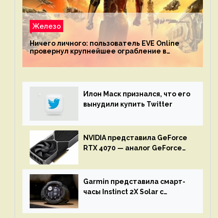
Железо
Ничего личного: пользователь EVE Online
провернул крупнейшее ограбление в
истории игры благодаря неочевидной
механике
Илон Маск признался, что его
вынудили купить Twitter
NVIDIA представила GeForce
RTX 4070 — аналог GeForce
RTX 3080 по цене $600
Garmin представила смарт-
часы Instinct 2X Solar с
бесконечной автономностью