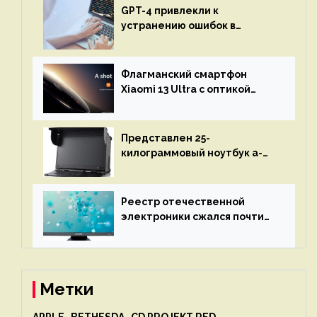
GPT-4 привлекли к
устранению ошибок в
программах — ИИ не
остановится до полного
восстановления кода и
Флагманский смартфон
объяснит, что пошло не так
Xiaomi 13 Ultra с оптикой
Leica Vario-Summicron
представят 18 апреля
Представлен 25-
килограммовый ноутбук a-
X2P — до 192 ядер AMD Zen 4,
до 3 Тбайт DDR5 и шесть
дисплеев
Реестр отечественной
электроники сжался почти
вдвое после 1 апреля
Метки
APPLE
BETHESDA
CD PROJEKT RED