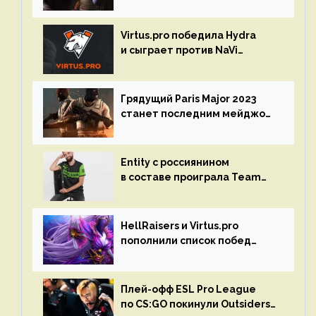
Spring Final 2023 по CS:GO
Virtus.pro победила Hydra
и сыграет против NaVi
на турнире Dota Pro Circuit
Грядущий Paris Major 2023
станет последним мейджор-
турниром по CS GO
Entity с россиянином
в составе проиграла Team
Liquid на Dota Pro Circuit 2023
HellRaisers и Virtus.pro
пополнили список побед
в матчах второго тура DPC
Плей-офф ESL Pro League
по CS:GO покинули Outsiders