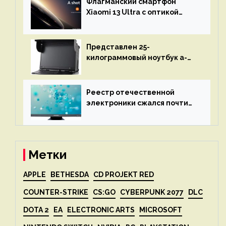
Флагманский смартфон
объяснит, что пошло не так
Xiaomi 13 Ultra с оптикой
Leica Vario-Summicron
представят 18 апреля
Представлен 25-
килограммовый ноутбук a-
X2P — до 192 ядер AMD Zen 4,
до 3 Тбайт DDR5 и шесть
дисплеев
Реестр отечественной
электроники сжался почти
вдвое после 1 апреля
Метки
APPLE
BETHESDA
CD PROJEKT RED
COUNTER-STRIKE
CS:GO
CYBERPUNK 2077
DLC
DOTA 2
EA
ELECTRONIC ARTS
MICROSOFT