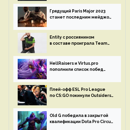
Грядущий Paris Major 2023
станет последним мейджор-
турниром по CS GO
Entity с россиянином
в составе проиграла Team
Liquid на Dota Pro Circuit 2023
HellRaisers и Virtus.pro
пополнили список побед
в матчах второго тура DPC
Плей-офф ESL Pro League
по CS:GO покинули Outsiders
и G2 Esports
Old G победила в закрытой
квалификации Dota Pro Circuit
2023 для Западной Европы