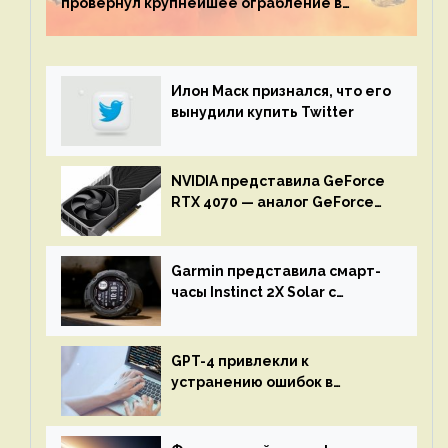
провернул крупнейшее ограбление в
истории игры благодаря неочевидной
механике
Илон Маск признался, что его
вынудили купить Twitter
NVIDIA представила GeForce
RTX 4070 — аналог GeForce
RTX 3080 по цене $600
Garmin представила смарт-
часы Instinct 2X Solar с
бесконечной автономностью
GPT-4 привлекли к
устранению ошибок в
программах — ИИ не
остановится до полного
восстановления кода и