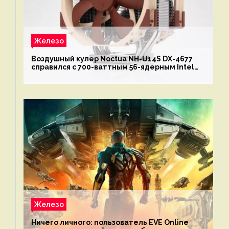
Железо
Воздушный кулер Noctua NH-U14S DX-4677
справился с 700-ваттным 56-ядерным Intel
Xeon W9-3495X
Железо
Ничего личного: пользователь EVE Online