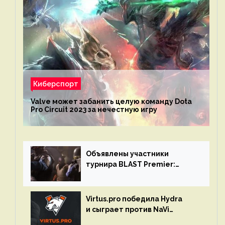
Киберспорт
Valve может забанить целую команду Dota
Pro Circuit 2023 за нечестную игру
Объявлены участники
турнира BLAST Premier:
Spring Final 2023 по CS:GO
Virtus.pro победила Hydra
и сыграет против NaVi
на турнире Dota Pro Circuit