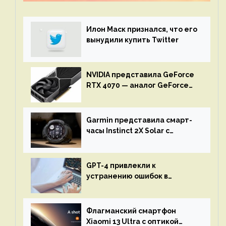
механике
Илон Маск признался, что его
вынудили купить Twitter
NVIDIA представила GeForce
RTX 4070 — аналог GeForce
RTX 3080 по цене $600
Garmin представила смарт-
часы Instinct 2X Solar с
бесконечной автономностью
GPT-4 привлекли к
устранению ошибок в
программах — ИИ не
остановится до полного
восстановления кода и
Флагманский смартфон
объяснит, что пошло не так
Xiaomi 13 Ultra с оптикой