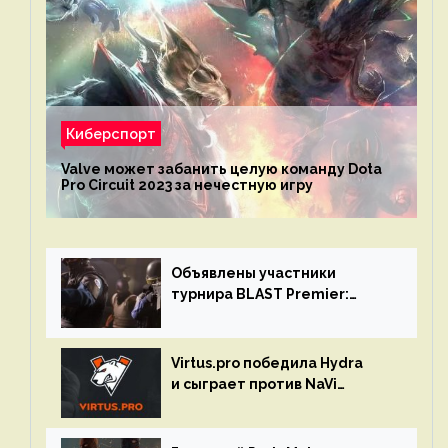
Киберспорт
Valve может забанить целую команду Dota
Pro Circuit 2023 за нечестную игру
Объявлены участники
турнира BLAST Premier:
Spring Final 2023 по CS:GO
Virtus.pro победила Hydra
и сыграет против NaVi
на турнире Dota Pro Circuit