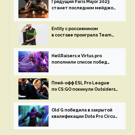
Грядущий Paris Major 2023
станет последним мейджор-
турниром по CS GO
Entity с россиянином
в составе проиграла Team
Liquid на Dota Pro Circuit 2023
HellRaisers и Virtus.pro
пополнили список побед
в матчах второго тура DPC
Плей-офф ESL Pro League
по CS:GO покинули Outsiders
и G2 Esports
Old G победила в закрытой
квалификации Dota Pro Circuit
2023 для Западной Европы