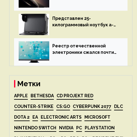
Leica Vario-Summicron
представят 18 апреля
Представлен 25-
килограммовый ноутбук a-
X2P — до 192 ядер AMD Zen 4,
до 3 Тбайт DDR5 и шесть
дисплеев
Реестр отечественной
электроники сжался почти
вдвое после 1 апреля
Метки
APPLE
BETHESDA
CD PROJEKT RED
COUNTER-STRIKE
CS:GO
CYBERPUNK 2077
DLC
DOTA 2
EA
ELECTRONIC ARTS
MICROSOFT
NINTENDO SWITCH
NVIDIA
PC
PLAYSTATION