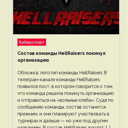
Киберспорт
Состав команды HellRaisers покинул
организацию
Обложка: логотип команды HellRaisers В
телеграм-канале команды HellRaisers
появился пост, в котором говорится о том,
что команда решила покинуть организацию
и отправиться на «вольные хлеба». Судя по
сообщению команды, состав останется
прежним, и они планируют участвовать в
турнирах и дальше — но уже под другим
названием. В состав HellRaisers входят: […]