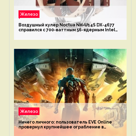
Железо
Воздушный кулер Noctua NH-U14S DX-4677
справился с 700-ваттным 56-ядерным Intel
Xeon W9-3495X
Железо
Ничего личного: пользователь EVE Online
провернул крупнейшее ограбление в
истории игры благодаря неочевидной