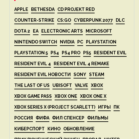
APPLE
BETHESDA
CD PROJEKT RED
COUNTER-STRIKE
CS:GO
CYBERPUNK 2077
DLC
DOTA 2
EA
ELECTRONIC ARTS
MICROSOFT
NINTENDO SWITCH
NVIDIA
PC
PLAYSTATION
PLAYSTATION 5
PS4
PS4 PRO
PS5
RESIDENT EVIL
RESIDENT EVIL 4
RESIDENT EVIL 4 REMAKE
RESIDENT EVIL НОВОСТИ
SONY
STEAM
THE LAST OF US
UBISOFT
VALVE
XBOX
XBOX GAME PASS
XBOX ONE
XBOX ONE X
XBOX SERIES X (PROJECT SCARLETT)
ИГРЫ
ПК
РОССИЯ
ФИФА
ФИЛ СПЕНСЕР
ФИЛЬМЫ
КИБЕРСПОРТ
КИНО
ОБНОВЛЕНИЕ