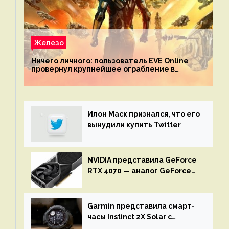
Железо
Ничего личного: пользователь EVE Online
провернул крупнейшее ограбление в
истории игры благодаря неочевидной
механике
Илон Маск признался, что его
вынудили купить Twitter
NVIDIA представила GeForce
RTX 4070 — аналог GeForce
RTX 3080 по цене $600
Garmin представила смарт-
часы Instinct 2X Solar с
бесконечной автономностью