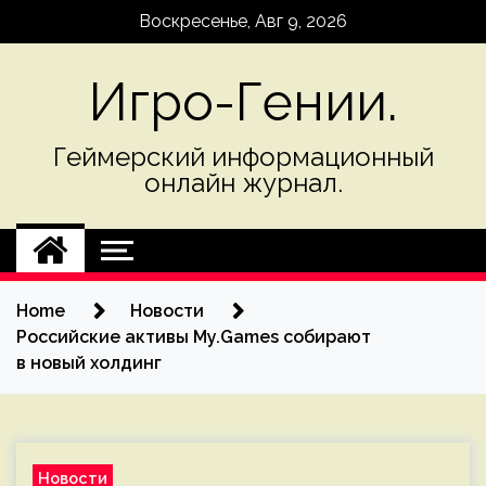
Skip
Воскресенье, Авг 9, 2026
to
content
Игро-Гении.
Геймерский информационный
онлайн журнал.
Home
Новости
Российские активы My.Games собирают
в новый холдинг
Новости