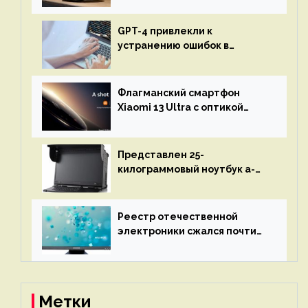
GPT-4 привлекли к
устранению ошибок в
программах — ИИ не
остановится до полного
восстановления кода и
Флагманский смартфон
объяснит, что пошло не так
Xiaomi 13 Ultra с оптикой
Leica Vario-Summicron
представят 18 апреля
Представлен 25-
килограммовый ноутбук a-
X2P — до 192 ядер AMD Zen 4,
до 3 Тбайт DDR5 и шесть
дисплеев
Реестр отечественной
электроники сжался почти
вдвое после 1 апреля
Метки