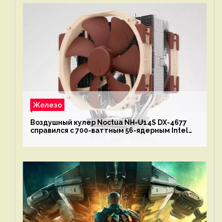
Железо
Воздушный кулер Noctua NH-U14S DX-4677
справился с 700-ваттным 56-ядерным Intel
Xeon W9-3495X