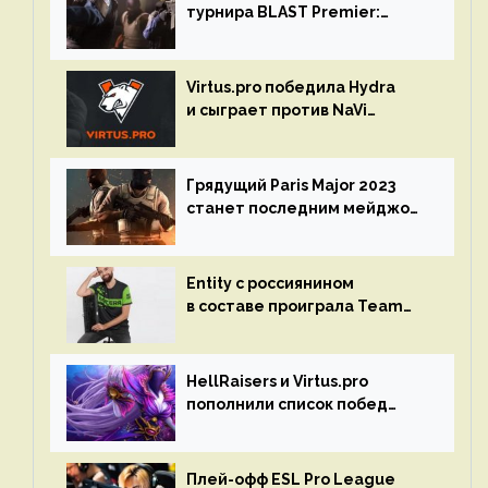
турнира BLAST Premier:
Spring Final 2023 по CS:GO
Virtus.pro победила Hydra
и сыграет против NaVi
на турнире Dota Pro Circuit
Грядущий Paris Major 2023
станет последним мейджор-
турниром по CS GO
Entity с россиянином
в составе проиграла Team
Liquid на Dota Pro Circuit 2023
HellRaisers и Virtus.pro
пополнили список побед
в матчах второго тура DPC
Плей-офф ESL Pro League