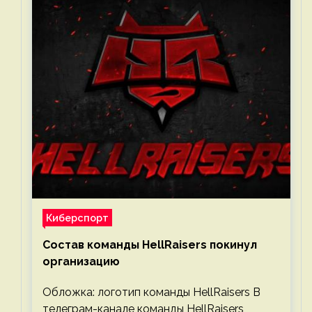
Киберспорт
Состав команды HellRaisers покинул
организацию
Обложка: логотип команды HellRaisers В
телеграм-канале команды HellRaisers