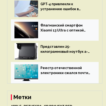
GPT-4 привлекли к
устранению ошибок в
программах — ИИ не
остановится до полного
восстановления кода и
Флагманский смартфон
объяснит, что пошло не так
Xiaomi 13 Ultra с оптикой
Leica Vario-Summicron
представят 18 апреля
Представлен 25-
килограммовый ноутбук a-
X2P — до 192 ядер AMD Zen 4,
до 3 Тбайт DDR5 и шесть
дисплеев
Реестр отечественной
электроники сжался почти
вдвое после 1 апреля
Метки