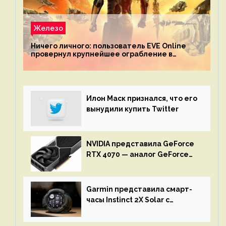
Железо
Ничего личного: пользователь EVE Online
провернул крупнейшее ограбление в
истории игры благодаря неочевидной
механике
Илон Маск признался, что его
вынудили купить Twitter
NVIDIA представила GeForce
RTX 4070 — аналог GeForce
RTX 3080 по цене $600
Garmin представила смарт-
часы Instinct 2X Solar с
бесконечной автономностью