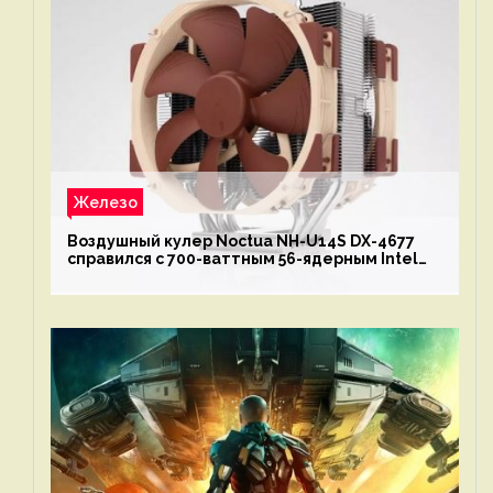
Железо
Воздушный кулер Noctua NH-U14S DX-4677
справился с 700-ваттным 56-ядерным Intel
Xeon W9-3495X