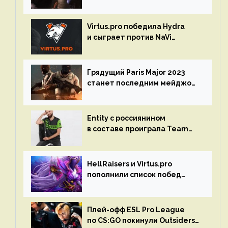
Spring Final 2023 по CS:GO
Virtus.pro победила Hydra
и сыграет против NaVi
на турнире Dota Pro Circuit
Грядущий Paris Major 2023
станет последним мейджор-
турниром по CS GO
Entity с россиянином
в составе проиграла Team
Liquid на Dota Pro Circuit 2023
HellRaisers и Virtus.pro
пополнили список побед
в матчах второго тура DPC
Плей-офф ESL Pro League
по CS:GO покинули Outsiders