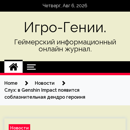
Skip
Четверг, Авг 6, 2026
to
content
Игро-Гении.
Геймерский информационный
онлайн журнал.
Home
Новости
Слух: в Genshin Impact появится
соблазнительная дендро героиня
Новости