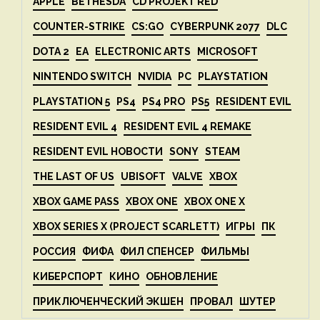
APPLE
BETHESDA
CD PROJEKT RED
COUNTER-STRIKE
CS:GO
CYBERPUNK 2077
DLC
DOTA 2
EA
ELECTRONIC ARTS
MICROSOFT
NINTENDO SWITCH
NVIDIA
PC
PLAYSTATION
PLAYSTATION 5
PS4
PS4 PRO
PS5
RESIDENT EVIL
RESIDENT EVIL 4
RESIDENT EVIL 4 REMAKE
RESIDENT EVIL НОВОСТИ
SONY
STEAM
THE LAST OF US
UBISOFT
VALVE
XBOX
XBOX GAME PASS
XBOX ONE
XBOX ONE X
XBOX SERIES X (PROJECT SCARLETT)
ИГРЫ
ПК
РОССИЯ
ФИФА
ФИЛ СПЕНСЕР
ФИЛЬМЫ
КИБЕРСПОРТ
КИНО
ОБНОВЛЕНИЕ
ПРИКЛЮЧЕНЧЕСКИЙ ЭКШЕН
ПРОВАЛ
ШУТЕР