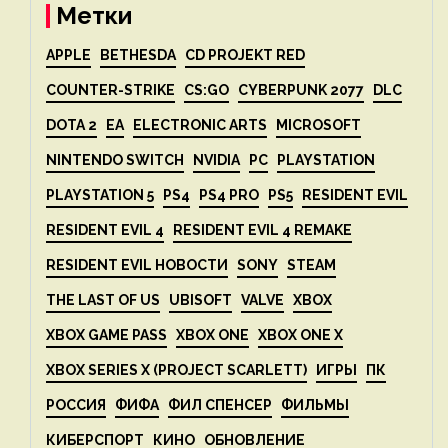
Метки
APPLE
BETHESDA
CD PROJEKT RED
COUNTER-STRIKE
CS:GO
CYBERPUNK 2077
DLC
DOTA 2
EA
ELECTRONIC ARTS
MICROSOFT
NINTENDO SWITCH
NVIDIA
PC
PLAYSTATION
PLAYSTATION 5
PS4
PS4 PRO
PS5
RESIDENT EVIL
RESIDENT EVIL 4
RESIDENT EVIL 4 REMAKE
RESIDENT EVIL НОВОСТИ
SONY
STEAM
THE LAST OF US
UBISOFT
VALVE
XBOX
XBOX GAME PASS
XBOX ONE
XBOX ONE X
XBOX SERIES X (PROJECT SCARLETT)
ИГРЫ
ПК
РОССИЯ
ФИФА
ФИЛ СПЕНСЕР
ФИЛЬМЫ
КИБЕРСПОРТ
КИНО
ОБНОВЛЕНИЕ