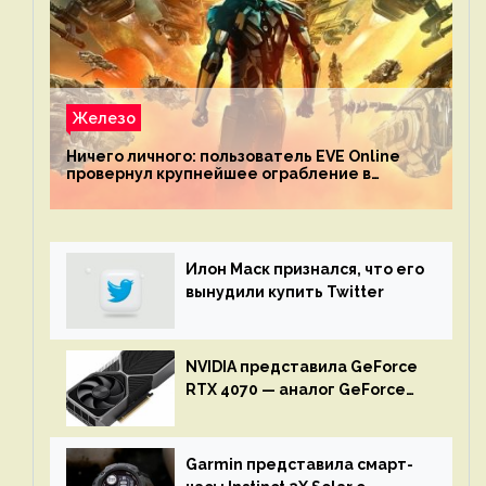
Железо
Ничего личного: пользователь EVE Online
провернул крупнейшее ограбление в
истории игры благодаря неочевидной
механике
Илон Маск признался, что его
вынудили купить Twitter
NVIDIA представила GeForce
RTX 4070 — аналог GeForce
RTX 3080 по цене $600
Garmin представила смарт-