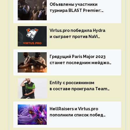
Объявлены участники
турнира BLAST Premier:
Spring Final 2023 по CS:GO
Virtus.pro победила Hydra
и сыграет против NaVi
на турнире Dota Pro Circuit
Грядущий Paris Major 2023
станет последним мейджор-
турниром по CS GO
Entity с россиянином
в составе проиграла Team
Liquid на Dota Pro Circuit 2023
HellRaisers и Virtus.pro
пополнили список побед
в матчах второго тура DPC