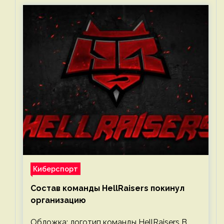
Киберспорт
Состав команды HellRaisers покинул
организацию
Обложка: логотип команды HellRaisers В