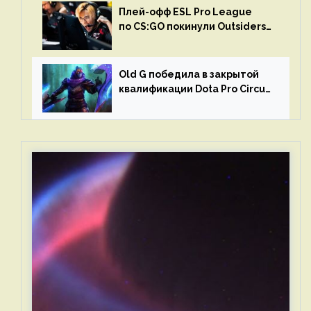
Плей-офф ESL Pro League
по CS:GO покинули Outsiders
и G2 Esports
Old G победила в закрытой
квалификации Dota Pro Circuit
2023 для Западной Европы