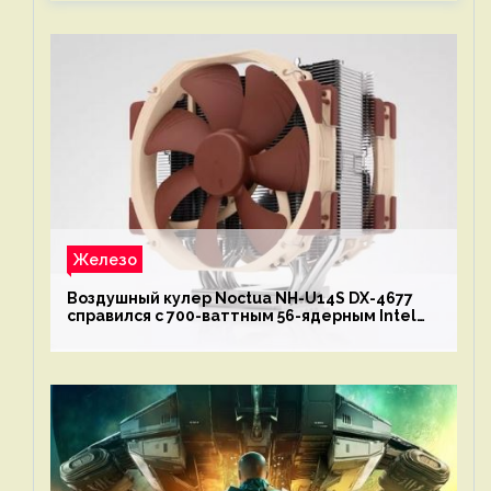
Железо
Воздушный кулер Noctua NH-U14S DX-4677
справился с 700-ваттным 56-ядерным Intel
Xeon W9-3495X