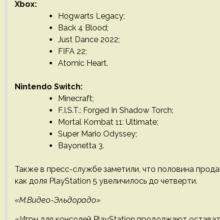
Xbox:
Hogwarts Legacy;
Back 4 Blood;
Just Dance 2022;
FIFA 22;
Atomic Heart.
Nintendo Switch:
Minecraft;
F.I.S.T.: Forged In Shadow Torch;
Mortal Kombat 11: Ultimate;
Super Mario Odyssey;
Bayonetta 3.
Также в пресс-службе заметили, что половина продан
как доля PlayStation 5 увеличилось до четверти.
«М.Видео-Эльдорадо»
«Игры для консолей PlayStation продолжают остават