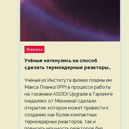
Железо
Учёные наткнулись на способ
сделать термоядерные реакторы
более компактными или мощными
Учёные из Института физики плазмы им.
Макса Планка (IPP) в процессе работы
на токамаке ASDEX Upgrade в Гархинге
(недалеко от Мюнхена) сделали
открытие, которое может привести к
созданию как более компактных
термоядерных реакторов, так и
повысить мощность реакторов без