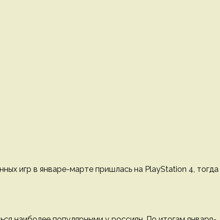
ных игр в январе-марте пришлась на PlayStation 4, тогда
ься наиболее популярными у россиян. По итогам января-