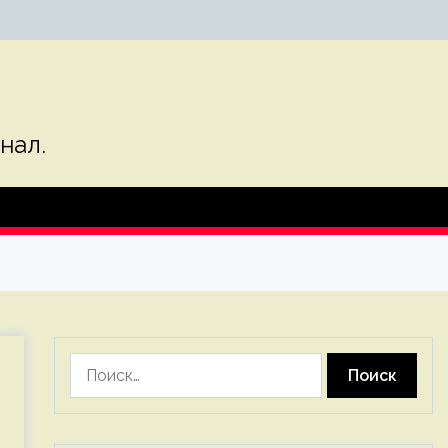
нал.
Найти: