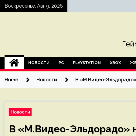
Skip
Воскресенье, Авг 9, 2026
to
content
Гей
НОВОСТИ
PC
PLAYSTATION
XBOX
ЖЕ
Home
Новости
В «М.Видео-Эльдорадо»
Новости
В «М.Видео-Эльдорадо» 