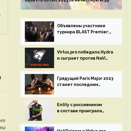
Dota Pro Circuit 2023 за нечестную игру
.
Объявлены участники
турнира BLAST Premier:
Spring Final 2023 по CS:GO
Virtus.pro победила Hydra
и сыграет против NaVi
на турнире Dota Pro
Circuit
e
Грядущий Paris Major 2023
станет последним
мейджор-турниром по CS
GO
Entity с россиянином
в составе проиграла
Team Liquid на Dota Pro
дут
Circuit 2023
ти: