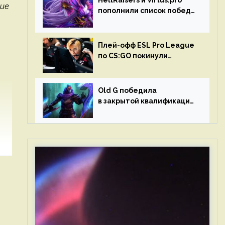
HellRaisers и Virtus.pro
ние
пополнили список побед
в матчах второго тура DPC
Плей-офф ESL Pro League
по CS:GO покинули
Outsiders и G2 Esports
Old G победила
в закрытой квалификации
Dota Pro Circuit 2023 для
Западной Европы