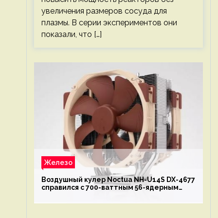
увеличения размеров сосуда для
плазмы. В серии экспериментов они
показали, что […]
Железо
Воздушный кулер Noctua NH-U14S DX-4677
справился с 700-ваттным 56-ядерным
Intel Xeon W9-3495X