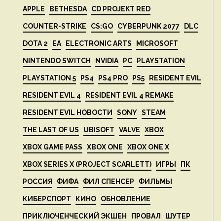
APPLE
BETHESDA
CD PROJEKT RED
COUNTER-STRIKE
CS:GO
CYBERPUNK 2077
DLC
DOTA 2
EA
ELECTRONIC ARTS
MICROSOFT
NINTENDO SWITCH
NVIDIA
PC
PLAYSTATION
PLAYSTATION 5
PS4
PS4 PRO
PS5
RESIDENT EVIL
RESIDENT EVIL 4
RESIDENT EVIL 4 REMAKE
RESIDENT EVIL НОВОСТИ
SONY
STEAM
THE LAST OF US
UBISOFT
VALVE
XBOX
XBOX GAME PASS
XBOX ONE
XBOX ONE X
XBOX SERIES X (PROJECT SCARLETT)
ИГРЫ
ПК
РОССИЯ
ФИФА
ФИЛ СПЕНСЕР
ФИЛЬМЫ
КИБЕРСПОРТ
КИНО
ОБНОВЛЕНИЕ
ПРИКЛЮЧЕНЧЕСКИЙ ЭКШЕН
ПРОВАЛ
ШУТЕР