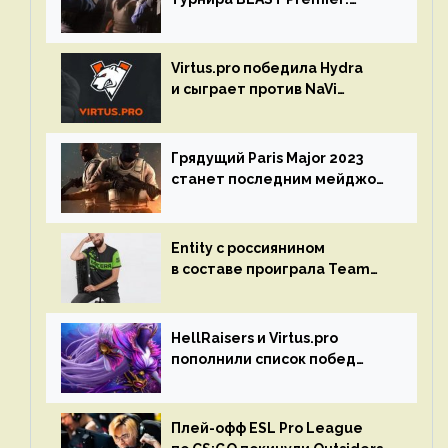
Spring Final 2023 по CS:GO
Virtus.pro победила Hydra
и сыграет против NaVi
на турнире Dota Pro Circuit
Грядущий Paris Major 2023
станет последним мейджор-
турниром по CS GO
Entity с россиянином
в составе проиграла Team
Liquid на Dota Pro Circuit 2023
HellRaisers и Virtus.pro
пополнили список побед
в матчах второго тура DPC
Плей-офф ESL Pro League