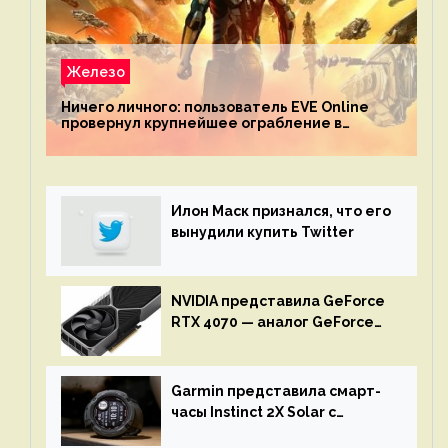
Железо
Ничего личного: пользователь EVE Online
провернул крупнейшее ограбление в
истории игры благодаря неочевидной
механике
Илон Маск признался, что его
вынудили купить Twitter
NVIDIA представила GeForce
RTX 4070 — аналог GeForce
RTX 3080 по цене $600
Garmin представила смарт-
часы Instinct 2X Solar с
бесконечной автономностью