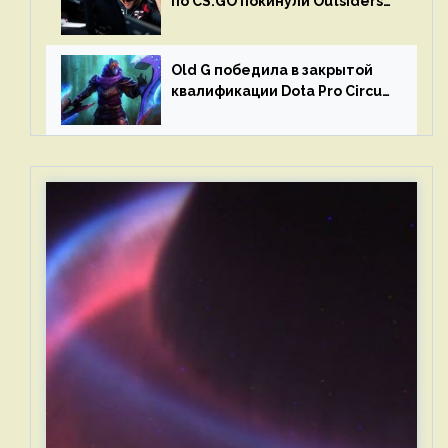
по CS:GO покинули Outsiders
и G2 Esports
Old G победила в закрытой
квалификации Dota Pro Circuit
2023 для Западной Европы