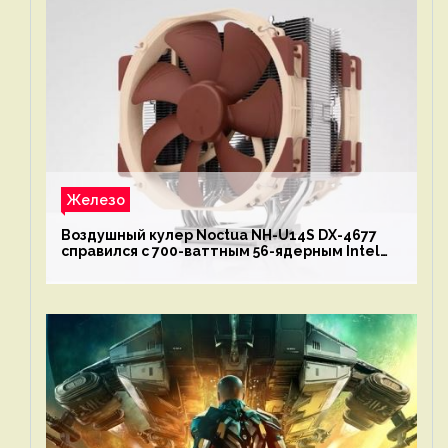
Железо
Воздушный кулер Noctua NH-U14S DX-4677
справился с 700-ваттным 56-ядерным Intel
Xeon W9-3495X