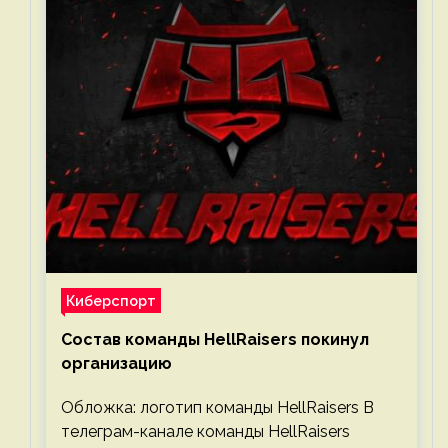
Киберспорт
Состав команды HellRaisers покинул
организацию
Обложка: логотип команды HellRaisers В
телеграм-канале команды HellRaisers