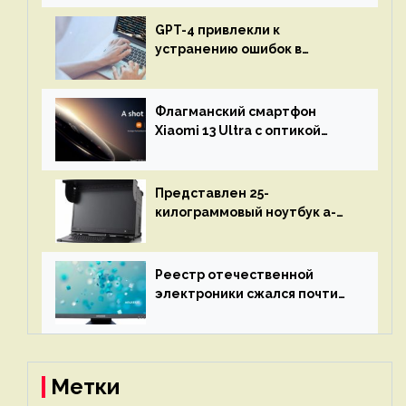
GPT-4 привлекли к
устранению ошибок в
программах — ИИ не
остановится до полного
восстановления кода и
Флагманский смартфон
объяснит, что пошло не так
Xiaomi 13 Ultra с оптикой
Leica Vario-Summicron
представят 18 апреля
Представлен 25-
килограммовый ноутбук a-
X2P — до 192 ядер AMD Zen 4,
до 3 Тбайт DDR5 и шесть
дисплеев
Реестр отечественной
электроники сжался почти
вдвое после 1 апреля
Метки