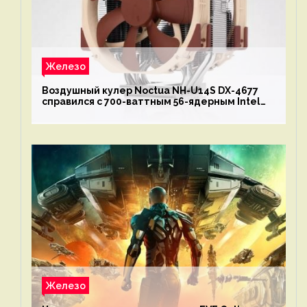
Железо
Воздушный кулер Noctua NH-U14S DX-4677
справился с 700-ваттным 56-ядерным Intel
Xeon W9-3495X
Железо