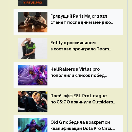
на турнире Dota Pro Circuit
Грядущий Paris Major 2023
станет последним мейджор-
турниром по CS GO
Entity с россиянином
в составе проиграла Team
Liquid на Dota Pro Circuit 2023
HellRaisers и Virtus.pro
пополнили список побед
в матчах второго тура DPC
Плей-офф ESL Pro League
по CS:GO покинули Outsiders
и G2 Esports
Old G победила в закрытой
квалификации Dota Pro Circuit