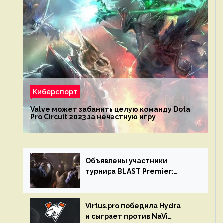
Киберспорт
Valve может забанить целую команду Dota
Pro Circuit 2023 за нечестную игру
Объявлены участники
турнира BLAST Premier:
Spring Final 2023 по CS:GO
Virtus.pro победила Hydra
и сыграет против NaVi