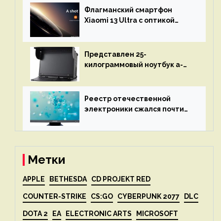
восстановления кода и
Флагманский смартфон
объяснит, что пошло не так
Xiaomi 13 Ultra с оптикой
Leica Vario-Summicron
представят 18 апреля
Представлен 25-
килограммовый ноутбук a-
X2P — до 192 ядер AMD Zen 4,
до 3 Тбайт DDR5 и шесть
дисплеев
Реестр отечественной
электроники сжался почти
вдвое после 1 апреля
Метки
APPLE
BETHESDA
CD PROJEKT RED
COUNTER-STRIKE
CS:GO
CYBERPUNK 2077
DLC
DOTA 2
EA
ELECTRONIC ARTS
MICROSOFT