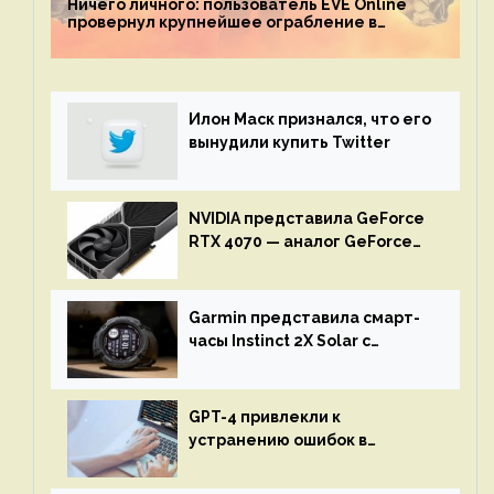
Ничего личного: пользователь EVE Online
провернул крупнейшее ограбление в
истории игры благодаря неочевидной
механике
Илон Маск признался, что его
вынудили купить Twitter
NVIDIA представила GeForce
RTX 4070 — аналог GeForce
RTX 3080 по цене $600
Garmin представила смарт-
часы Instinct 2X Solar с
бесконечной автономностью
GPT-4 привлекли к
устранению ошибок в
программах — ИИ не
остановится до полного