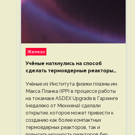
Железо
Учёные наткнулись на способ
сделать термоядерные реакторы
более компактными или мощными
Учёные из Института физики плазмы им.
Макса Планка (IPP) в процессе работы
на токамаке ASDEX Upgrade в Гархинге
(недалеко от Мюнхена) сделали
открытие, которое может привести к
созданию как более компактных
термоядерных реакторов, так и
повысить мощность реакторов без