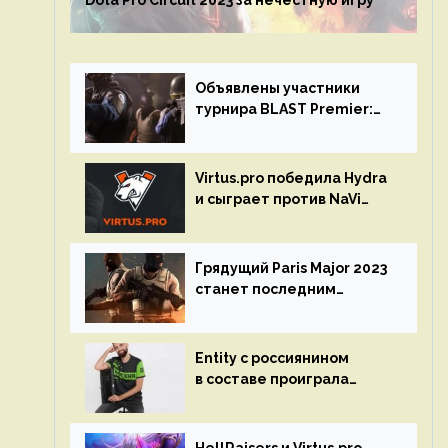
Dota Pro Circuit 2023 за нечестную игру
Объявлены участники
турнира BLAST Premier:
Spring Final 2023 по CS:GO
Virtus.pro победила Hydra
и сыграет против NaVi
на турнире Dota Pro
Circuit
Грядущий Paris Major 2023
станет последним
мейджор-турниром по CS
GO
Entity с россиянином
в составе проиграла
Team Liquid на Dota Pro
Circuit 2023