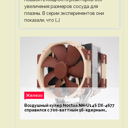
увеличения размеров сосуда для
плазмы. В серии экспериментов они
показали, что […]
Железо
Воздушный кулер Noctua NH-U14S DX-4677
справился с 700-ваттным 56-ядерным
Intel Xeon W9-3495X