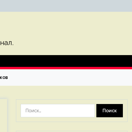
нал.
ков
Найти: