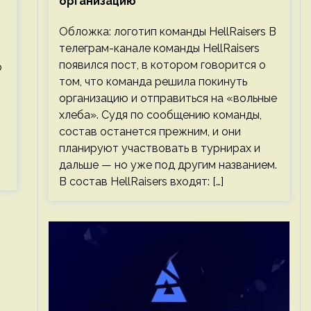
организацию
Обложка: логотип команды HellRaisers В
телеграм-канале команды HellRaisers
появился пост, в котором говорится о
о
том, что команда решила покинуть
организацию и отправиться на «вольные
хлеба». Судя по сообщению команды,
состав останется прежним, и они
планируют участвовать в турнирах и
дальше — но уже под другим названием.
В состав HellRaisers входят: […]