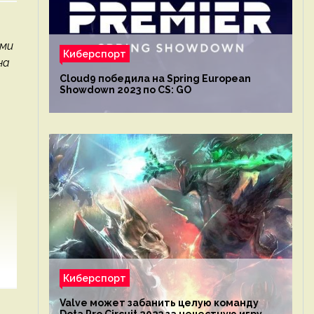
ими
Киберспорт
на
Cloud9 победила на Spring European
Showdown 2023 по CS: GO
Киберспорт
Valve может забанить целую команду