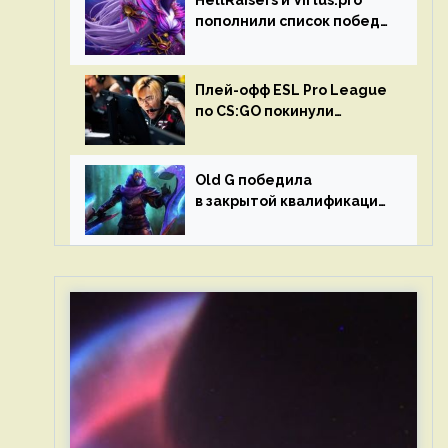
HellRaisers и Virtus.pro
пополнили список побед
в матчах второго тура DPC
Плей-офф ESL Pro League
по CS:GO покинули
Outsiders и G2 Esports
Old G победила
в закрытой квалификации
Dota Pro Circuit 2023 для
Западной Европы