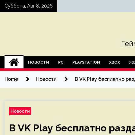
Skip
Суббота, Авг 8, 2026
to
content
Гей
НОВОСТИ
PC
PLAYSTATION
XBOX
ЖЕ
Home
Новости
В VK Play бесплатно ра
Новости
В VK Play бесплатно раз