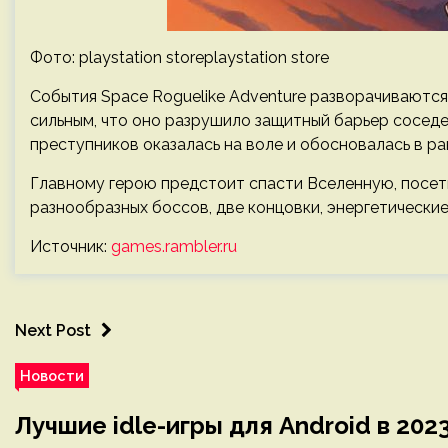
Фото: playstation storeplaystation store
События Space Roguelike Adventure разворачиваются
сильным, что оно разрушило защитный барьер сосед
преступников оказалась на воле и обосновалась в ра
Главному герою предстоит спасти Вселенную, посети
разнообразных боссов, две концовки, энергетически
Источник:
games.rambler.ru
Next Post
Новости
Лучшие idle-игры для Android в 202