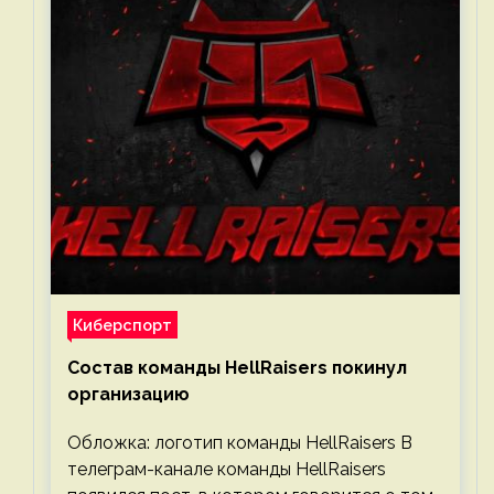
Киберспорт
Состав команды HellRaisers покинул
организацию
Обложка: логотип команды HellRaisers В
телеграм-канале команды HellRaisers