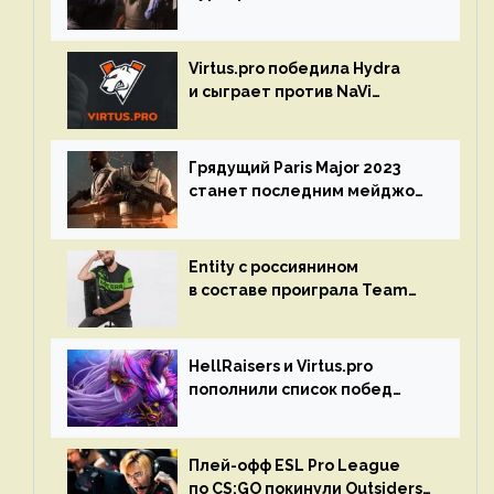
Spring Final 2023 по CS:GO
Virtus.pro победила Hydra
и сыграет против NaVi
на турнире Dota Pro Circuit
Грядущий Paris Major 2023
станет последним мейджор-
турниром по CS GO
Entity с россиянином
в составе проиграла Team
Liquid на Dota Pro Circuit 2023
HellRaisers и Virtus.pro
пополнили список побед
в матчах второго тура DPC
Плей-офф ESL Pro League
по CS:GO покинули Outsiders