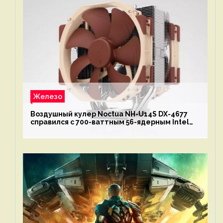
Железо
Воздушный кулер Noctua NH-U14S DX-4677
справился с 700-ваттным 56-ядерным Intel
Xeon W9-3495X