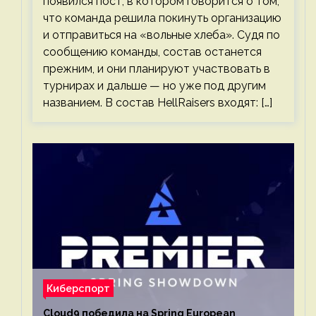
появился пост, в котором говорится о том,
что команда решила покинуть организацию
и отправиться на «вольные хлеба». Судя по
сообщению команды, состав останется
прежним, и они планируют участвовать в
турнирах и дальше — но уже под другим
названием. В состав HellRaisers входят: […]
Киберспорт
Cloud9 победила на Spring European