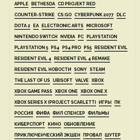
APPLE
BETHESDA
CD PROJEKT RED
COUNTER-STRIKE
CS:GO
CYBERPUNK 2077
DLC
DOTA 2
EA
ELECTRONIC ARTS
MICROSOFT
NINTENDO SWITCH
NVIDIA
PC
PLAYSTATION
PLAYSTATION 5
PS4
PS4 PRO
PS5
RESIDENT EVIL
RESIDENT EVIL 4
RESIDENT EVIL 4 REMAKE
RESIDENT EVIL НОВОСТИ
SONY
STEAM
THE LAST OF US
UBISOFT
VALVE
XBOX
XBOX GAME PASS
XBOX ONE
XBOX ONE X
XBOX SERIES X (PROJECT SCARLETT)
ИГРЫ
ПК
РОССИЯ
ФИФА
ФИЛ СПЕНСЕР
ФИЛЬМЫ
КИБЕРСПОРТ
КИНО
ОБНОВЛЕНИЕ
ПРИКЛЮЧЕНЧЕСКИЙ ЭКШЕН
ПРОВАЛ
ШУТЕР