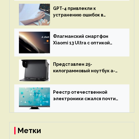
GPT-4 привлекли к
устранению ошибок в
программах — ИИ не
остановится до полного
восстановления кода и
Флагманский смартфон
объяснит, что пошло не так
Xiaomi 13 Ultra с оптикой
Leica Vario-Summicron
представят 18 апреля
Представлен 25-
килограммовый ноутбук a-
X2P — до 192 ядер AMD Zen 4,
до 3 Тбайт DDR5 и шесть
дисплеев
Реестр отечественной
электроники сжался почти
вдвое после 1 апреля
Метки