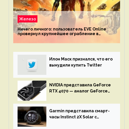
Железо
Ничего личного: пользователь EVE Online
провернул крупнейшее ограбление в
истории игры благодаря неочевидной
механике
Илон Маск признался, что его
вынудили купить Twitter
NVIDIA представила GeForce
RTX 4070 — аналог GeForce
RTX 3080 по цене $600
Garmin представила смарт-
часы Instinct 2X Solar с
бесконечной автономностью