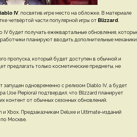
iablo IV
, посвятив игре место на обложке. В материале
ке четвёртой части популярной игры от
Blizzard
.
lo IV будет получать ежеквартальные обновления, которы
азработчики планируют вводить дополнительные механики
о пропуска, который будет доступен в обычной и
дет предлагать только косметические предметы, не
т запущен одновременно с релизом Diablo IV, а будет
(Joe Piepiora) подтвердил, что Blizzard планирует
 их контент от обычных сезонных обновлений.
on и Xbox. Предзаказчикам Deluxe и Ultimate-изданий
 по Москве.