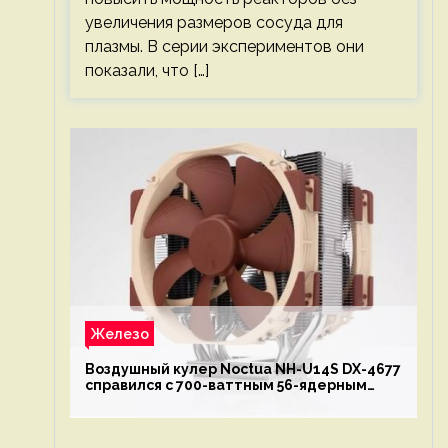
увеличения размеров сосуда для
плазмы. В серии экспериментов они
показали, что […]
Железо
Воздушный кулер Noctua NH-U14S DX-4677
справился с 700-ваттным 56-ядерным
Intel Xeon W9-3495X