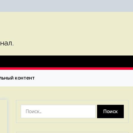
нал.
ельный контент
Найти: