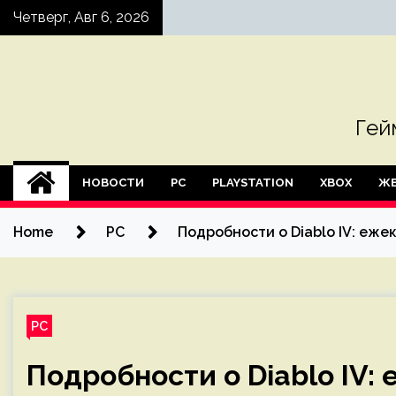
Skip
Четверг, Авг 6, 2026
to
content
Гей
НОВОСТИ
PC
PLAYSTATION
XBOX
ЖЕ
Home
PC
Подробности о Diablo IV: еж
PC
Подробности о Diablo IV: