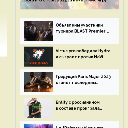
Dota Pro Circuit 2023 за нечестную игру
Объявлены участники
турнира BLAST Premier:
Spring Final 2023 по CS:GO
Virtus.pro победила Hydra
и сыграет против NaVi
на турнире Dota Pro
Circuit
Грядущий Paris Major 2023
станет последним
мейджор-турниром по CS
GO
Entity с россиянином
в составе проиграла
Team Liquid на Dota Pro
Circuit 2023