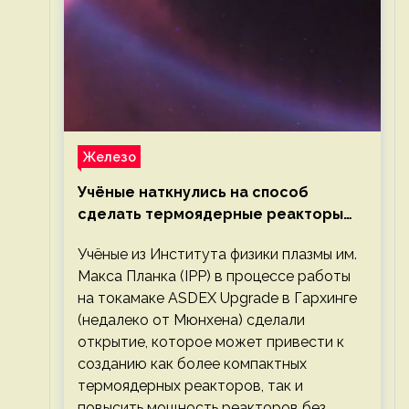
Железо
Учёные наткнулись на способ
сделать термоядерные реакторы
более компактными или мощными
Учёные из Института физики плазмы им.
Макса Планка (IPP) в процессе работы
на токамаке ASDEX Upgrade в Гархинге
(недалеко от Мюнхена) сделали
открытие, которое может привести к
созданию как более компактных
термоядерных реакторов, так и
повысить мощность реакторов без