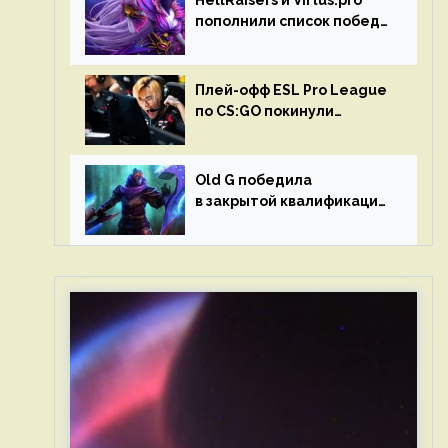
HellRaisers и Virtus.pro
пополнили список побед
в матчах второго тура DPC
Плей-офф ESL Pro League
по CS:GO покинули
Outsiders и G2 Esports
Old G победила
в закрытой квалификации
Dota Pro Circuit 2023 для
Западной Европы