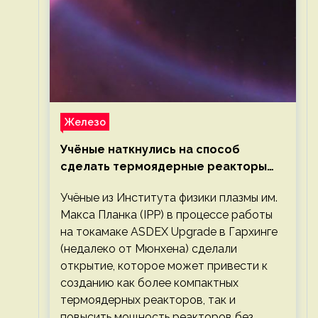
Железо
Учёные наткнулись на способ
сделать термоядерные реакторы
более компактными или мощными
Учёные из Института физики плазмы им.
Макса Планка (IPP) в процессе работы
на токамаке ASDEX Upgrade в Гархинге
(недалеко от Мюнхена) сделали
открытие, которое может привести к
созданию как более компактных
термоядерных реакторов, так и
повысить мощность реакторов без