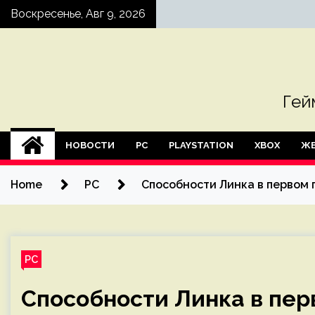
Skip
Воскресенье, Авг 9, 2026
to
content
Гей
НОВОСТИ
PC
PLAYSTATION
XBOX
ЖЕ
Home
PC
Способности Линка в первом г
PC
Способности Линка в пер