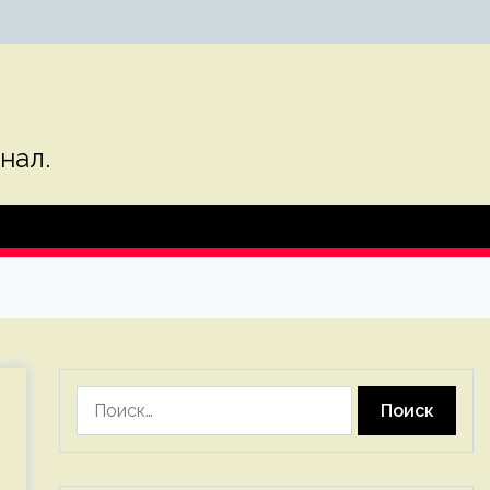
нал.
Найти: