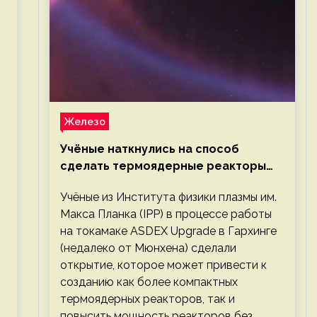
Железо
Учёные наткнулись на способ
сделать термоядерные реакторы
более компактными или мощными
Учёные из Института физики плазмы им.
Макса Планка (IPP) в процессе работы
на токамаке ASDEX Upgrade в Гархинге
(недалеко от Мюнхена) сделали
открытие, которое может привести к
созданию как более компактных
термоядерных реакторов, так и
повысить мощность реакторов без