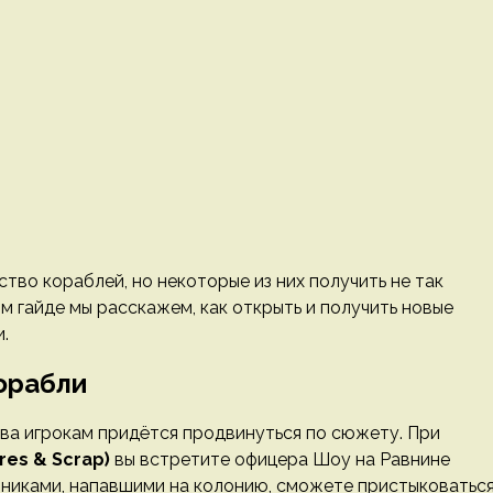
тво кораблей, но некоторые из них получить не так
ом гайде мы расскажем, как открыть и получить новые
.
корабли
ва игрокам придётся продвинуться по сюжету. При
es & Scrap)
вы встретите офицера Шоу на Равнине
упниками, напавшими на колонию, сможете пристыковатьс