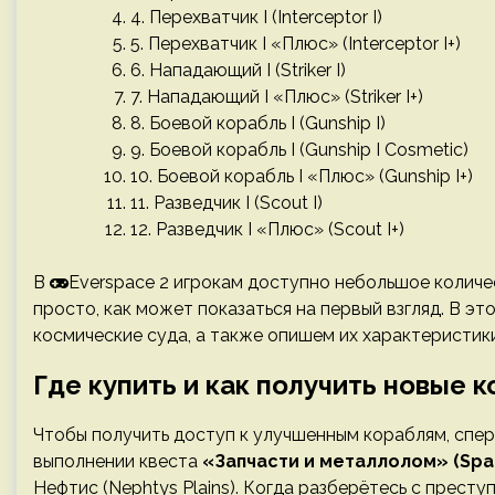
4. Перехватчик I (Interceptor I)
5. Перехватчик I «Плюс» (Interceptor I+)
6. Нападающий I (Striker I)
7. Нападающий I «Плюс» (Striker I+)
8. Боевой корабль I (Gunship I)
9. Боевой корабль I (Gunship I Cosmetic)
10. Боевой корабль I «Плюс» (Gunship I+)
11. Разведчик I (Scout I)
12. Разведчик I «Плюс» (Scout I+)
В
Everspace 2 игрокам доступно небольшое количес
просто, как может показаться на первый взгляд. В эт
космические суда, а также опишем их характеристики
Где купить и как получить новые 
Чтобы получить доступ к улучшенным кораблям, спер
выполнении квеста
«Запчасти и металлолом» (Spar
Нефтис (Nephtys Plains). Когда разберётесь с прест