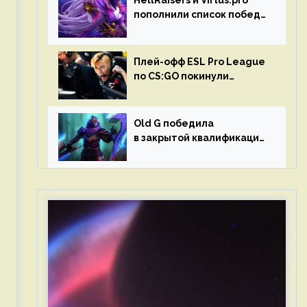
HellRaisers и Virtus.pro
пополнили список побед
в матчах второго тура DPC
Плей-офф ESL Pro League
по CS:GO покинули
Outsiders и G2 Esports
Old G победила
в закрытой квалификации
Dota Pro Circuit 2023 для
Западной Европы