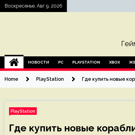
Skip
Воскресенье, Авг 9, 2026
to
content
Гей
НОВОСТИ
PC
PLAYSTATION
XBOX
ЖЕ
Home
PlayStation
Где купить новые кор
PlayStation
Где купить новые корабли