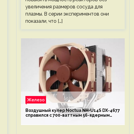
увеличения размеров сосуда для
плазмы. В серии экспериментов они
показали, что […]
Железо
Воздушный кулер Noctua NH-U14S DX-4677
справился с 700-ваттным 56-ядерным
Intel Xeon W9-3495X