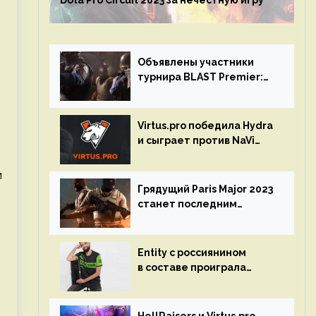
Dota Pro Circuit 2023 за нечестную игру
Объявлены участники
турнира BLAST Premier:
Spring Final 2023 по CS:GO
Virtus.pro победила Hydra
и сыграет против NaVi
на турнире Dota Pro
Circuit
м
Грядущий Paris Major 2023
станет последним
мейджор-турниром по CS
GO
Entity с россиянином
в составе проиграла
Team Liquid на Dota Pro
Circuit 2023