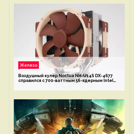
Железо
Воздушный кулер Noctua NH-U14S DX-4677
справился с 700-ваттным 56-ядерным Intel
Xeon W9-3495X