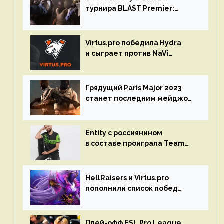
турнира BLAST Premier:
Spring Final 2023 по CS:GO
Virtus.pro победила Hydra
и сыграет против NaVi
на турнире Dota Pro Circuit
Грядущий Paris Major 2023
станет последним мейджор-
турниром по CS GO
Entity с россиянином
в составе проиграла Team
Liquid на Dota Pro Circuit 2023
HellRaisers и Virtus.pro
пополнили список побед
в матчах второго тура DPC
Плей-офф ESL Pro League