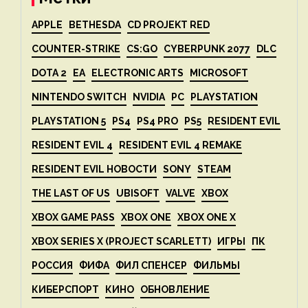
APPLE
BETHESDA
CD PROJEKT RED
COUNTER-STRIKE
CS:GO
CYBERPUNK 2077
DLC
DOTA 2
EA
ELECTRONIC ARTS
MICROSOFT
NINTENDO SWITCH
NVIDIA
PC
PLAYSTATION
PLAYSTATION 5
PS4
PS4 PRO
PS5
RESIDENT EVIL
RESIDENT EVIL 4
RESIDENT EVIL 4 REMAKE
RESIDENT EVIL НОВОСТИ
SONY
STEAM
THE LAST OF US
UBISOFT
VALVE
XBOX
XBOX GAME PASS
XBOX ONE
XBOX ONE X
XBOX SERIES X (PROJECT SCARLETT)
ИГРЫ
ПК
РОССИЯ
ФИФА
ФИЛ СПЕНСЕР
ФИЛЬМЫ
КИБЕРСПОРТ
КИНО
ОБНОВЛЕНИЕ