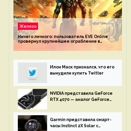
Железо
Ничего личного: пользователь EVE Online
провернул крупнейшее ограбление в
истории игры благодаря неочевидной
механике
Илон Маск признался, что его
вынудили купить Twitter
NVIDIA представила GeForce
RTX 4070 — аналог GeForce
RTX 3080 по цене $600
Garmin представила смарт-
часы Instinct 2X Solar с