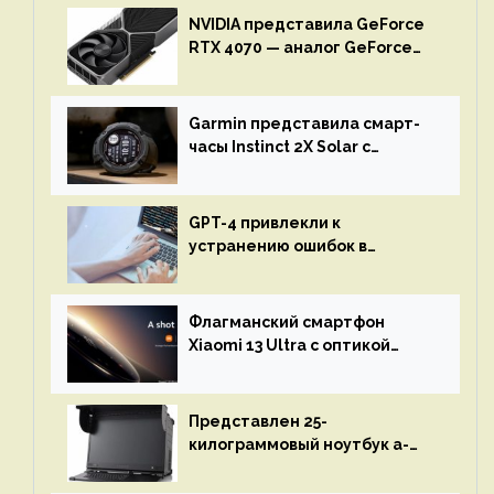
NVIDIA представила GeForce
RTX 4070 — аналог GeForce
RTX 3080 по цене $600
Garmin представила смарт-
часы Instinct 2X Solar с
бесконечной автономностью
GPT-4 привлекли к
устранению ошибок в
программах — ИИ не
остановится до полного
восстановления кода и
Флагманский смартфон
объяснит, что пошло не так
Xiaomi 13 Ultra с оптикой
Leica Vario-Summicron
представят 18 апреля
Представлен 25-
килограммовый ноутбук a-
X2P — до 192 ядер AMD Zen 4,
до 3 Тбайт DDR5 и шесть