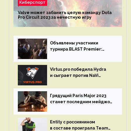
Киберспорт
Valve может забанить целую команду Dota
Pro Circuit 2023 за нечестную игру
Объявлены участники
турнира BLAST Premier:
Spring Final 2023 по CS:GO
Virtus.pro победила Hydra
и сыграет против NaVi
на турнире Dota Pro Circuit
Грядущий Paris Major 2023
станет последним мейджор-
турниром по CS GO
Entity с россиянином
в составе проиграла Team