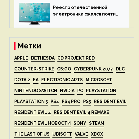
дисплеев
Реестр отечественной
электроники сжался почти
вдвое после 1 апреля
Метки
APPLE
BETHESDA
CD PROJEKT RED
COUNTER-STRIKE
CS:GO
CYBERPUNK 2077
DLC
DOTA 2
EA
ELECTRONIC ARTS
MICROSOFT
NINTENDO SWITCH
NVIDIA
PC
PLAYSTATION
PLAYSTATION 5
PS4
PS4 PRO
PS5
RESIDENT EVIL
RESIDENT EVIL 4
RESIDENT EVIL 4 REMAKE
RESIDENT EVIL НОВОСТИ
SONY
STEAM
THE LAST OF US
UBISOFT
VALVE
XBOX