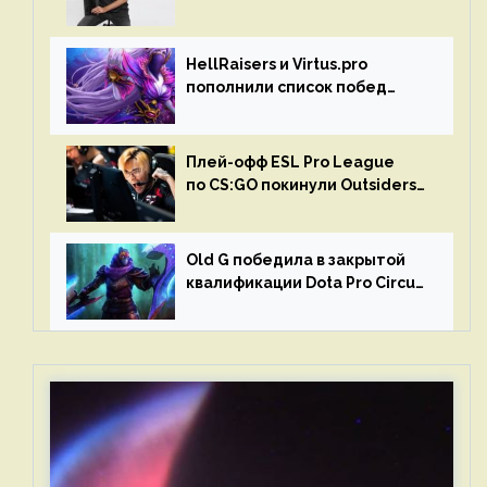
Liquid на Dota Pro Circuit 2023
HellRaisers и Virtus.pro
пополнили список побед
в матчах второго тура DPC
Плей-офф ESL Pro League
по CS:GO покинули Outsiders
и G2 Esports
Old G победила в закрытой
квалификации Dota Pro Circuit
2023 для Западной Европы