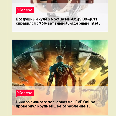
Железо
Воздушный кулер Noctua NH-U14S DX-4677
справился с 700-ваттным 56-ядерным Intel
Xeon W9-3495X
Железо
Ничего личного: пользователь EVE Online
провернул крупнейшее ограбление в
истории игры благодаря неочевидной
механике