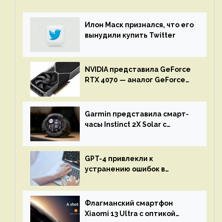
Илон Маск признался, что его
вынудили купить Twitter
NVIDIA представила GeForce
RTX 4070 — аналог GeForce
RTX 3080 по цене $600
Garmin представила смарт-
часы Instinct 2X Solar с
бесконечной автономностью
GPT-4 привлекли к
устранению ошибок в
программах — ИИ не
остановится до полного
восстановления кода и
Флагманский смартфон
объяснит, что пошло не так
Xiaomi 13 Ultra с оптикой