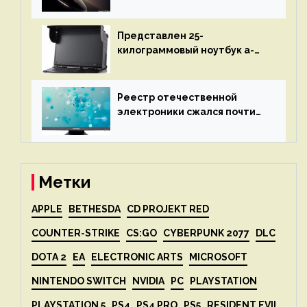
Leica Vario-Summicron
представят 18 апреля
Представлен 25-
килограммовый ноутбук a-
X2P — до 192 ядер AMD Zen 4,
до 3 Тбайт DDR5 и шесть
дисплеев
Реестр отечественной
электроники сжался почти
вдвое после 1 апреля
Метки
APPLE
BETHESDA
CD PROJEKT RED
COUNTER-STRIKE
CS:GO
CYBERPUNK 2077
DLC
DOTA 2
EA
ELECTRONIC ARTS
MICROSOFT
NINTENDO SWITCH
NVIDIA
PC
PLAYSTATION
PLAYSTATION 5
PS4
PS4 PRO
PS5
RESIDENT EVIL