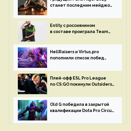
станет последним мейджор-
турниром по CS GO
Entity с россиянином
в составе проиграла Team
Liquid на Dota Pro Circuit 2023
HellRaisers и Virtus.pro
пополнили список побед
в матчах второго тура DPC
Плей-офф ESL Pro League
по CS:GO покинули Outsiders
и G2 Esports
Old G победила в закрытой
квалификации Dota Pro Circuit
2023 для Западной Европы