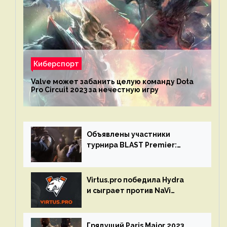
Киберспорт
Valve может забанить целую команду Dota
Pro Circuit 2023 за нечестную игру
Объявлены участники
турнира BLAST Premier:
Spring Final 2023 по CS:GO
Virtus.pro победила Hydra
и сыграет против NaVi
на турнире Dota Pro Circuit
Грядущий Paris Major 2023