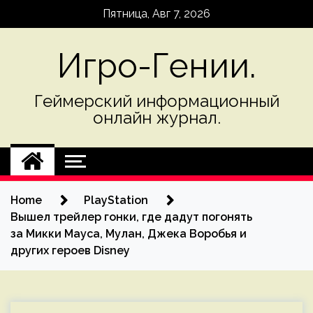
Skip
Пятница, Авг 7, 2026
to
content
Игро-Гении.
Геймерский информационный
онлайн журнал.
Home
PlayStation
Вышел трейлер гонки, где дадут погонять
за Микки Мауса, Мулан, Джека Воробья и
других героев Disney