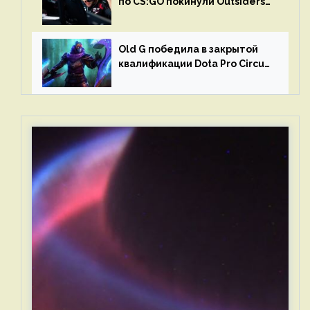
по CS:GO покинули Outsiders
и G2 Esports
Old G победила в закрытой
квалификации Dota Pro Circuit
2023 для Западной Европы