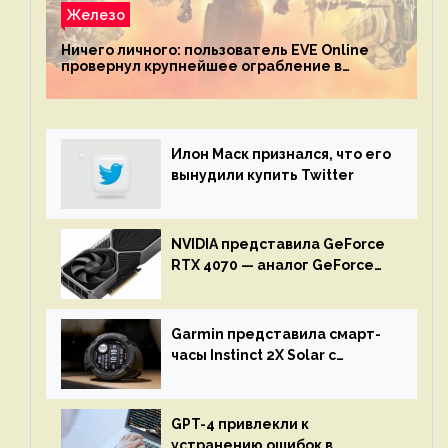
Железо
Ничего личного: пользователь EVE Online
провернул крупнейшее ограбление в
истории игры благодаря неочевидной
механике
Илон Маск признался, что его
вынудили купить Twitter
NVIDIA представила GeForce
RTX 4070 — аналог GeForce
RTX 3080 по цене $600
Garmin представила смарт-
часы Instinct 2X Solar с
бесконечной автономностью
GPT-4 привлекли к
устранению ошибок в