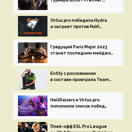
турнира BLAST Premier:
Spring Final 2023 по CS:GO
Virtus.pro победила Hydra
и сыграет против NaVi
на турнире Dota Pro Circuit
Грядущий Paris Major 2023
станет последним мейджор-
турниром по CS GO
Entity с россиянином
в составе проиграла Team
Liquid на Dota Pro Circuit 2023
HellRaisers и Virtus.pro
пополнили список побед
в матчах второго тура DPC
Плей-офф ESL Pro League