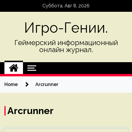
Skip
Суббота, Авг 8, 2026
to
content
Игро-Гении.
Геймерский информационный
онлайн журнал.
Home
Arcrunner
Arcrunner