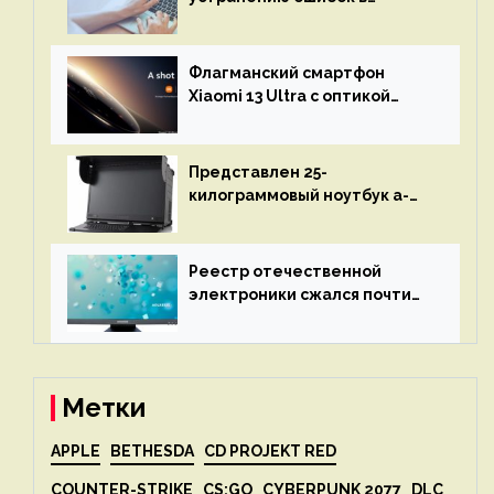
программах — ИИ не
остановится до полного
восстановления кода и
Флагманский смартфон
объяснит, что пошло не так
Xiaomi 13 Ultra с оптикой
Leica Vario-Summicron
представят 18 апреля
Представлен 25-
килограммовый ноутбук a-
X2P — до 192 ядер AMD Zen 4,
до 3 Тбайт DDR5 и шесть
дисплеев
Реестр отечественной
электроники сжался почти
вдвое после 1 апреля
Метки
APPLE
BETHESDA
CD PROJEKT RED
COUNTER-STRIKE
CS:GO
CYBERPUNK 2077
DLC