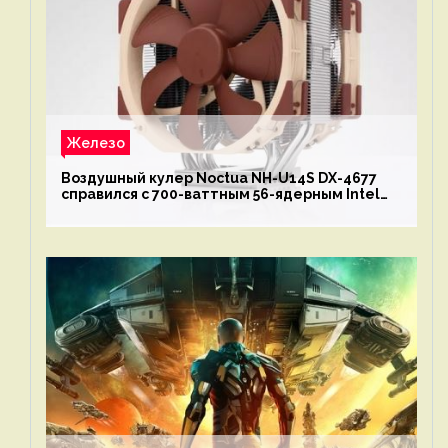
Железо
Воздушный кулер Noctua NH-U14S DX-4677
справился с 700-ваттным 56-ядерным Intel
Xeon W9-3495X