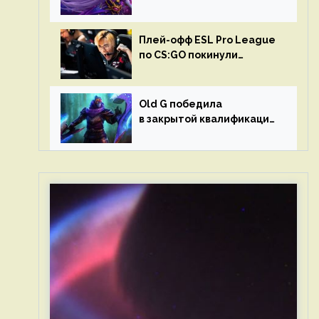
в матчах второго тура DPC
Плей-офф ESL Pro League
по CS:GO покинули
Outsiders и G2 Esports
Old G победила
в закрытой квалификации
Dota Pro Circuit 2023 для
Западной Европы