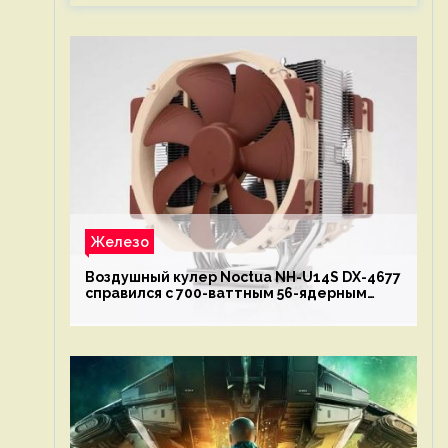
Железо
Воздушный кулер Noctua NH-U14S DX-4677
справился с 700-ваттным 56-ядерным
Intel Xeon W9-3495X