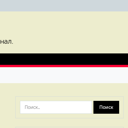
нал.
Найти: