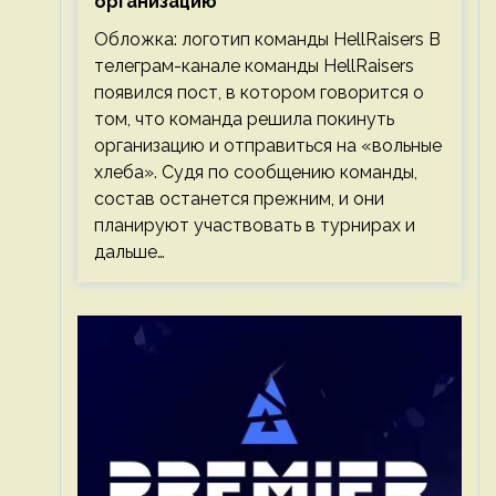
организацию
Обложка: логотип команды HellRaisers В
телеграм-канале команды HellRaisers
появился пост, в котором говорится о
том, что команда решила покинуть
организацию и отправиться на «вольные
хлеба». Судя по сообщению команды,
состав останется прежним, и они
планируют участвовать в турнирах и
дальше…