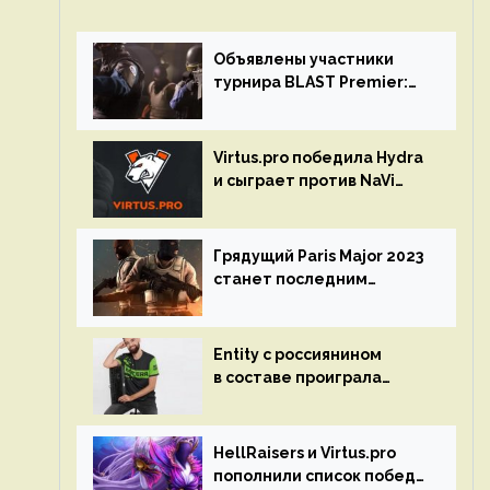
Объявлены участники
турнира BLAST Premier:
Spring Final 2023 по CS:GO
Virtus.pro победила Hydra
и сыграет против NaVi
на турнире Dota Pro
Circuit
Грядущий Paris Major 2023
станет последним
мейджор-турниром по CS
GO
Entity с россиянином
в составе проиграла
Team Liquid на Dota Pro
Circuit 2023
HellRaisers и Virtus.pro
пополнили список побед